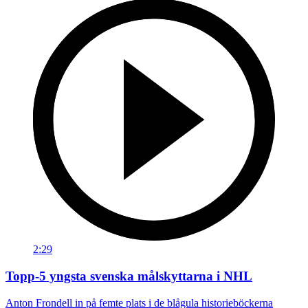
2:29
Topp-5 yngsta svenska målskyttarna i NHL
Anton Frondell in på femte plats i de blågula historieböckerna