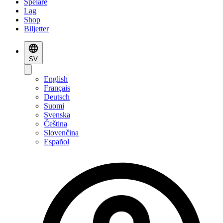
Spelare
Lag
Shop
Biljetter
SV
English
Français
Deutsch
Suomi
Svenska
Čeština
Slovenčina
Español