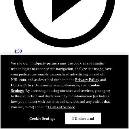
4:30
Nylanders fem snyggaste mål 2025-26
We and our third-party partners may use cookies and similar
technologies to enhance site navigation, analyze site usage, save
Kolla in William Nylanders snyggaste mål från grundserien
your preferences, enable personalized advertising on and off
NHL.com, and as described further in the
Privacy Policy
and
06 jul 2026
Cookie Policy
. To manage your preferences, visit
Cookie
Settings
. By accessing or using our sites and services, you agree
to this collection and disclosure of your information (including
how you interact with our sites and services and any videos that
you may view) and our
Terms of Service
.
Cookie Settings
I Understand