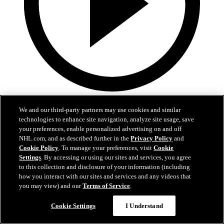
4:30
We and our third-party partners may use cookies and similar
Nylanders fem snyggaste mål 2025-26
technologies to enhance site navigation, analyze site usage, save
your preferences, enable personalized advertising on and off
Kolla in William Nylanders snyggaste mål från grundserien
NHL.com, and as described further in the
Privacy Policy
and
Cookie Policy
. To manage your preferences, visit
Cookie
06 jul 2026
Settings
. By accessing or using our sites and services, you agree
to this collection and disclosure of your information (including
how you interact with our sites and services and any videos that
you may view) and our
Terms of Service
.
Cookie Settings
I Understand