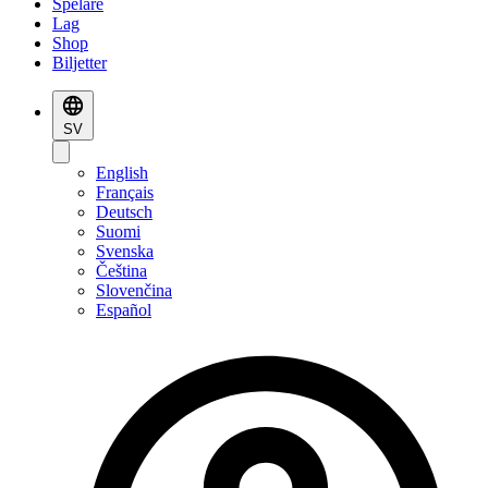
Spelare
Lag
Shop
Biljetter
SV
English
Français
Deutsch
Suomi
Svenska
Čeština
Slovenčina
Español