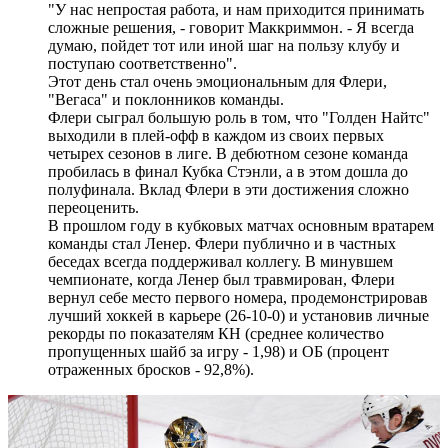
"У нас непростая работа, и нам приходится принимать
сложные решения, - говорит Маккриммон. - Я всегда
думаю, пойдет тот или иной шаг на пользу клубу и
поступаю соответственно".
Этот день стал очень эмоциональным для Флери,
"Вегаса" и поклонников команды.
Флери сыграл большую роль в том, что "Голден Найтс"
выходили в плей-офф в каждом из своих первых
четырех сезонов в лиге. В дебютном сезоне команда
пробилась в финал Кубка Стэнли, а в этом дошла до
полуфинала. Вклад Флери в эти достижения сложно
переоценить.
В прошлом году в кубковых матчах основным вратарем
команды стал Ленер. Флери публично и в частных
беседах всегда поддерживал коллегу. В минувшем
чемпионате, когда Ленер был травмирован, Флери
вернул себе место первого номера, продемонстрировав
лучший хоккей в карьере (26-10-0) и установив личные
рекорды по показателям КН (среднее количество
пропущенных шайб за игру - 1,98) и ОБ (процент
отраженных бросков - 92,8%).