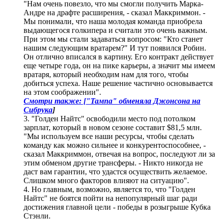
"Нам очень повезло, что мы смогли получить Марка-
Андре на драфте расширения, - сказал Маккриммон. -
Мы понимали, что наша молодая команда приобрела
выдающегося голкипера и считали это очень важным.
При этом мы стали задаваться вопросом: "Кто станет
нашим следующим вратарем?" И тут появился Робин.
Он отлично вписался в картину. Его контракт действует
еще четыре года, он на пике карьеры, а значит мы имеем
вратаря, который необходим нам для того, чтобы
добиться успеха. Наше решение частично основывается
на этом соображении".
Смотри также: ["Тампа" обменяла Джонсона на
Сибрука
]
3. "Голден Найтс" освободили место под потолком
зарплат, который в новом сезоне составит $81,5 млн.
"Мы используем все наши ресурсы, чтобы сделать
команду как можно сильнее и конкурентоспособнее, -
сказал Маккриммон, отвечая на вопрос, последуют ли за
этим обменом другие трансферы. - Никто никогда не
даст вам гарантии, что удастся осуществить желаемое.
Слишком много факторов влияют на ситуацию".
4. Но главным, возможно, является то, что "Голден
Найтс" не боятся пойти на непопулярный шаг ради
достижения главной цели - победы в розыгрыше Кубка
Стэнли.