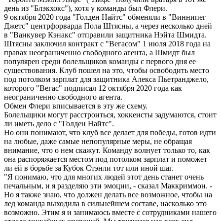
день из "Блэкхокс"), хотя у команды был Флери.
9 октября 2020 года "Голден Найтс" обменяли в "Виннипег
Джетс" центрфорварда Пола Штясны, а через несколько дней
в "Ванкувер Кэнакс" отправили защитника Нэйта Шмидта.
Штясны заключил контракт с "Вегасом" 1 июля 2018 года на
правах неограниченно свободного агента, а Шмидт был
популярен среди болельщиков команды с первого дня ее
существования. Клуб пошел на это, чтобы освободить место
под потолком зарплат для защитника Алекса Пьетранджело,
которого "Вегас" подписал 12 октября 2020 года как
неограниченно свободного агента.
Обмен Флери вписывается в эту же схему.
Болельщики могут расстроиться, хоккеисты задумаются, стоит
ли иметь дело с "Голден Найтс".
Но они понимают, что клуб все делает для победы, готов идти
на любые, даже самые непопулярные меры, не обращая
внимание, что о нем скажут. Команду волнует только то, как
она распоряжается местом под потолком зарплат и поможет
ли ей в борьбе за Кубок Стэнли тот или иной шаг.
"Я понимаю, что для многих людей этот день станет очень
печальным, и я разделяю эти эмоции, - сказал Маккриммон. -
Но я также знаю, что должен делать все возможное, чтобы на
лед команда выходила в сильнейшем составе, насколько это
возможно. Этим я и занимаюсь вместе с сотрудниками нашего