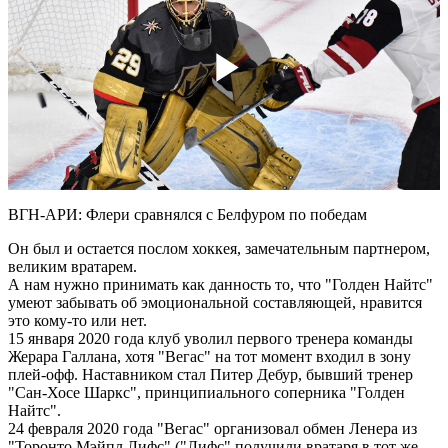
Play
Video
ВГН-АРИ: Флери сравнялся с Белфуром по победам
Он был и остается послом хоккея, замечательным партнером,
великим вратарем.
А нам нужно принимать как данность то, что "Голден Найтс"
умеют забывать об эмоциональной составляющей, нравится
это кому-то или нет.
15 января 2020 года клуб уволил первого тренера команды
Жерара Галлана, хотя "Вегас" на тот момент входил в зону
плей-офф. Наставником стал Питер Дебур, бывший тренер
"Сан-Хосе Шаркс", принципиального соперника "Голден
Найтс".
24 февраля 2020 года "Вегас" организовал обмен Ленера из
"Торонто Мэйпл Лифс" ("Лифс" получили вратаря в тот же