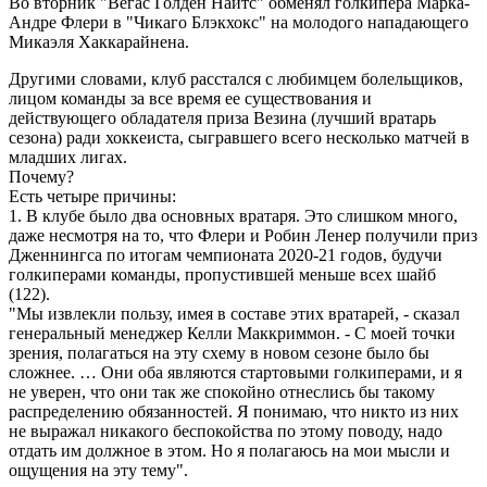
Во вторник "Вегас Голден Найтс" обменял голкипера Марка-
Андре Флери в "Чикаго Блэкхокс" на молодого нападающего
Микаэля Хаккарайнена.
Другими словами, клуб расстался с любимцем болельщиков,
лицом команды за все время ее существования и
действующего обладателя приза Везина (лучший вратарь
сезона) ради хоккеиста, сыгравшего всего несколько матчей в
младших лигах.
Почему?
Есть четыре причины:
1. В клубе было два основных вратаря. Это слишком много,
даже несмотря на то, что Флери и Робин Ленер получили приз
Дженнингса по итогам чемпионата 2020-21 годов, будучи
голкиперами команды, пропустившей меньше всех шайб
(122).
"Мы извлекли пользу, имея в составе этих вратарей, - сказал
генеральный менеджер Келли Маккриммон. - С моей точки
зрения, полагаться на эту схему в новом сезоне было бы
сложнее. … Они оба являются стартовыми голкиперами, и я
не уверен, что они так же спокойно отнеслись бы такому
распределению обязанностей. Я понимаю, что никто из них
не выражал никакого беспокойства по этому поводу, надо
отдать им должное в этом. Но я полагаюсь на мои мысли и
ощущения на эту тему".