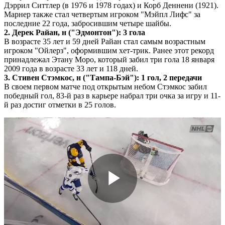
Дэррил Ситтлер (в 1976 и 1978 годах) и Корб Деннени (1921).
Марнер также стал четвертым игроком "Мэйпл Лифс" за
последние 22 года, забросившим четыре шайбы.
2. Дерек Райан, н ("Эдмонтон"): 3 гола
В возрасте 35 лет и 59 дней Райан стал самым возрастным
игроком "Ойлерз", оформившим хет-трик. Ранее этот рекорд
принадлежал Этану Моро, который забил три гола 18 января
2009 года в возрасте 33 лет и 118 дней.
3. Стивен Стэмкос, н ("Тампа-Бэй"): 1 гол, 2 передачи
В своем первом матче под открытым небом Стэмкос забил
победный гол, 83-й раз в карьере набрал три очка за игру и 11-
й раз достиг отметки в 25 голов.
Play