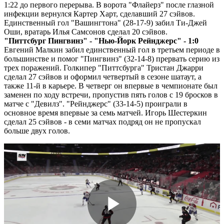
1:22 до первого перерыва. В ворота "Флайерз" после глазной
инфекции вернулся Картер Харт, сделавший 27 сэйвов.
Единственный гол "Вашингтона" (28-17-9) забил Ти-Джей
Оши, вратарь Илья Самсонов сделал 20 сэйвов.
"Питтсбург Пингвинз" - "Нью-Йорк Рейнджерс" - 1:0
Евгений Малкин забил единственный гол в третьем периоде в
большинстве и помог "Пингвинз" (32-14-8) прервать серию из
трех поражений. Голкипер "Питтсбурга" Тристан Джарри
сделал 27 сэйвов и оформил четвертый в сезоне шатаут, а
также 11-й в карьере. В четверг он впервые в чемпионате был
заменен по ходу встречи, пропустив пять голов с 19 бросков в
матче с "Девилз". "Рейнджерс" (33-14-5) проиграли в
основное время впервые за семь матчей. Игорь Шестеркин
сделал 25 сэйвов - в семи матчах подряд он не пропускал
больше двух голов.