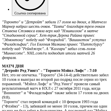
Ссылка скопирована
"Торонто" и "Детройт" забили 17 голов на двоих, а Митчелл
Марнер набрал шесть очков. "Тампа" благодаря трем очкам
Стивена Стэмкоса взяла верх над "Нэшвиллом" в матче
"Стадионной серии". Хет-трик Дерека Райана принес
"Эдмонтону" победу над "Флоридой". "Вашингтон" уступил
"Филадельфии". Гол Евгения Малкина принес "Питтсбургу"
победу над "Рейнджерс". А "Калгари" забил семь голов
"Миннесоте". NHL.com/ru подводит итоги матчей 26
февраля.
МАТЧ ДНЯ
"Детройт Ред Уингз" - "Торонто Мэйпл Лифс" - 7:10
Нет, это не опечатка. "Торонто" (34-14-4) действительно забил
10 голов и выиграл во второй раз подряд после серии из трех
поражений. "Мэйпл Лифс" и "Ред Уингз" провели самый
результативный матч в НХЛ с 27 октября 2011 года, когда
"Виннипег" и "Филадельфия" также забили 17 голов на двоих
(9:8).
"Торонто" стал первой командой с 10 февраля 1993 года
("Флэймз" - 13), забившей не менее 10 голов, причем ни один
из них не был забит в большинстве. А последний раз "Мэйпл