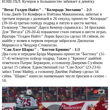
Video
НЭШ-ТБЛ: Кучеров в большинстве забивает в девятку
"Вегас Голден Найтс" - "Колорадо Эвеланш" - 2:3
Голы Джей-Ти Комфера и Нэйтана Маккиннона, забитые в
третьем периоде с разницей в 26 секунд, принесли "Колорадо"
(39-10-4) третью победу подряд и пятую в шести матчах.
Голкипер "Эвеланш" Дарси Кемпер справился с 34 бросками.
Для "Вегаса" (29-20-4) поражение стало пятым в шести играх.
Вратарь "Голден Найтс" Лоран Броссуа сделал 18 сэйвов, по
шайбе у хозяев в первом периоде забросили Джонатан
Маршессо и Чендлер Стивенсон.
"Сан-Хосе Шаркс" - "Бостон Брюинз" - 1:3
Два гола и передача Брэда Маршана принесли "Бостону" (31-
17-4) четвертую победу подряд. Также у "Брюинз" шайбой
отметился Патрис Бержерон, а голкипер Джереми Суэймэн
сделал 15 сэйвов. Единственный гол "Сан-Хосе" (23-23-6)
забил Тимо Майер, а голкипер Джеймс Раймер сделал 34
сэйва. "Шаркс" нанесли наименьшее число бросков в сезоне -
16.