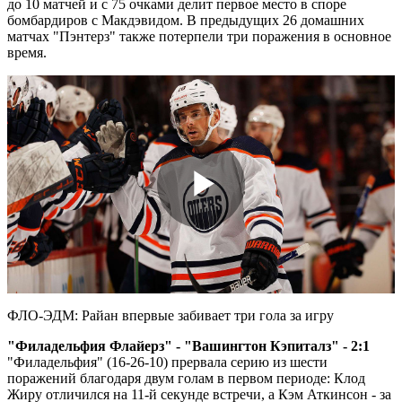
до 10 матчей и с 75 очками делит первое место в споре
бомбардиров с Макдэвидом. В предыдущих 26 домашних
матчах "Пэнтерз" также потерпели три поражения в основное
время.
Play
Video
ФЛО-ЭДМ: Райан впервые забивает три гола за игру
"Филадельфия Флайерз" - "Вашингтон Кэпиталз" - 2:1
"Филадельфия" (16-26-10) прервала серию из шести
поражений благодаря двум голам в первом периоде: Клод
Жиру отличился на 11-й секунде встречи, а Кэм Аткинсон - за