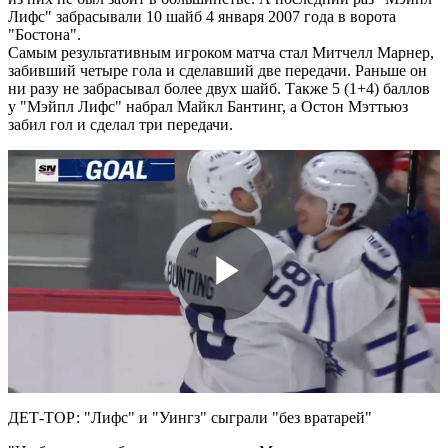
Лифс" забрасывали 10 шайб 4 января 2007 года в ворота
"Бостона".
Самым результативным игроком матча стал Митчелл Марнер,
забивший четыре гола и сделавший две передачи. Раньше он
ни разу не забрасывал более двух шайб. Также 5 (1+4) баллов
у "Мэйпл Лифс" набрал Майкл Бантинг, а Остон Мэттьюз
забил гол и сделал три передачи.
Play
Video
ДЕТ-ТОР: "Лифс" и "Уингз" сыграли "без вратарей"