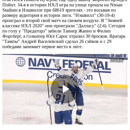
Пойнт. 34-я в истории НХЛ игра на улице прошла на Nissan
Stadium в Нэшвилле при 68619 зрителях - это восьмая по
размеру аудитория в истории лиги. "Нэшвилл" (30-19-4)
проиграл и второй свой матч на свежем воздухе. В "Зимней
классике НХЛ 2020" они проиграли "Далласу" (2:4). Сегодня
по голу у "Предаторз" забили Таннер Жанно и Филип
Форсберг, а голкипер Юсе Сарос отразил 30 бросков. Вратарь
"Тампы" Андрей Василевский сделал 26 сэйвов и с 29
победами занимает первое место в лиге.
Play