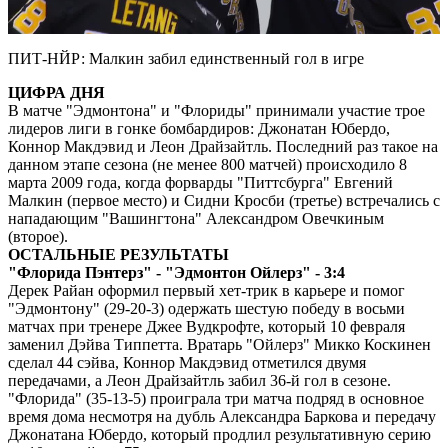
Video
ПИТ-НЙР: Малкин забил единственный гол в игре
ЦИФРА ДНЯ
В матче "Эдмонтона" и "Флориды" принимали участие трое
лидеров лиги в гонке бомбардиров: Джонатан Юбердо,
Коннор Макдэвид и Леон Драйзайтль. Последний раз такое на
данном этапе сезона (не менее 800 матчей) происходило 8
марта 2009 года, когда форварды "Питтсбурга" Евгений
Малкин (первое место) и Сидни Кросби (третье) встречались с
нападающим "Вашингтона" Александром Овечкиным
(второе).
ОСТАЛЬНЫЕ РЕЗУЛЬТАТЫ
"Флорида Пэнтерз" - "Эдмонтон Ойлерз" - 3:4
Дерек Райан оформил первый хет-трик в карьере и помог
"Эдмонтону" (29-20-3) одержать шестую победу в восьми
матчах при тренере Джее Вудкрофте, который 10 февраля
заменил Дэйва Типпетта. Вратарь "Ойлерз" Микко Коскинен
сделал 44 сэйва, Коннор Макдэвид отметился двумя
передачами, а Леон Драйзайтль забил 36-й гол в сезоне.
"Флорида" (35-13-5) проиграла три матча подряд в основное
время дома несмотря на дубль Александра Баркова и передачу
Джонатана Юбердо, который продлил результативную серию