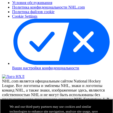
Условия обслуживания
Политика конфиденциальности NHL.com
Политика файлов cookie
Cookie Settings
Ваши настройки конфиденциальности
NHL.com является официальным сайтом National Hockey
League. Все логотипы и эмблемы NHL, знаки и логотипы
команд NHL, а также знаки, изображенные здесь, являются
собственностью NHL и не могут быть использованы без
предварительного письменного согласия NHL Enterprises, L.P.
© NHL 2026. Все права зарегистрированы. Все командные
We and our third-party partners may use cookies and similar
свитера с именами игроков NHL и их номера официально
technologies to enhance site navigation, analyze site usage, save
зарегистрированы NHL и профсоюзом игроков. Текстовый