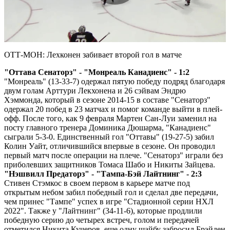
Play
Video
ОТТ-МОН: Лехконен забивает второй гол в матче
"Оттава Сенаторз" - "Монреаль Канадиенс" - 1:2
"Монреаль" (13-33-7) одержал пятую победу подряд благодаря
двум голам Арттури Лекхонена и 26 сэйвам Эндрю
Хэммонда, который в сезоне 2014-15 в составе "Сенаторз"
одержал 20 побед в 23 матчах и помог команде выйти в плей-
офф. После того, как 9 февраля Мартен Сан-Луи заменил на
посту главного тренера Доминика Дюшарма, "Канадиенс"
сыграли 5-3-0. Единственный гол "Оттавы" (19-27-5) забил
Колин Уайт, отличившийся впервые в сезоне. Он проводил
первый матч после операции на плече. "Сенаторз" играли без
приболевших защитников Томаса Шабо и Никиты Зайцева.
"Нэшвилл Предаторз" - "Тампа-Бэй Лайтнинг" - 2:3
Стивен Стэмкос в своем первом в карьере матче под
открытым небом забил победный гол и сделал две передачи,
чем принес "Тампе" успех в игре "Стадионной серии НХЛ
2022". Также у "Лайтнинг" (34-11-6), которые продлили
победную серию до четырех встреч, голом и передачей
отметился Никита Кучеров, еще одну шайбу забросил Брэйден