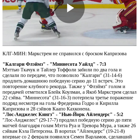
Play
Video
КЛГ-МИН: Маркстрем не справился с броском Капризова
"Калгари Флэймз" - "Миннесота Уайлд" - 7:3
Мэттью Ткачук и Тайлер Тоффоли забили по два гола и
сделали по передаче, что позволило "Калгари" (31-14-6)
продлить домашнюю победную серию до 11 встреч. Это
повторение клубного рекорда. Также у "Флэймз" голом и
передачей отметился Блейк Коулман, а Якоб Маркстрем сделал
22 сэйва. "Миннесота" (31-16-3) потерпела третье поражение
подряд несмотря на голы Фредерика Годро и Кирилла
Капризова и 28 сэйвов Каапо Кахконена.
"Лос-Анджелес Кингз" - "Нью-Йорк Айлендерс" - 5:2
"Лос-Анджелес" (29-17-7) продлил победную серию до пяти
матчей благодаря голам Мэтта Руа и Тревора Мура, а также 26
сэйвам Кэла Петерсена. В воротах "Айлендерс" (19-21-8)
впервые со 2 февраля появился Семен Варламов, сделавший