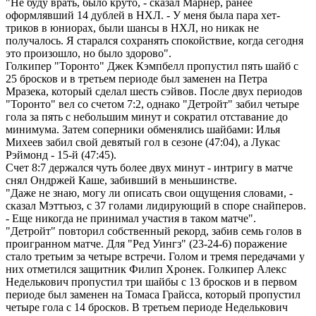
"Не буду врать, было круто, - сказал Марнер, ранее
оформлявший 14 дублей в НХЛ. - У меня была пара хет-
триков в юниорах, были шансы в НХЛ, но никак не
получалось. Я старался сохранять спокойствие, когда сегодня
это произошло, но было здорово".
Голкипер "Торонто" Джек Кэмпбелл пропустил пять шайб с
25 бросков и в третьем периоде был заменен на Петра
Мразека, который сделал шесть сэйвов. После двух периодов
"Торонто" вел со счетом 7:2, однако "Детройт" забил четыре
гола за пять с небольшим минут и сократил отставание до
минимума. Затем соперники обменялись шайбами: Илья
Михеев забил свой девятый гол в сезоне (47:04), а Лукас
Рэймонд - 15-й (47:45).
Счет 8:7 держался чуть более двух минут - интригу в матче
снял Ондржей Каше, забивший в меньшинстве.
"Даже не знаю, могу ли описать свои ощущения словами, -
сказал Мэттьюз, с 37 голами лидирующий в споре снайперов.
- Еще никогда не принимал участия в таком матче".
"Детройт" повторил собственный рекорд, забив семь голов в
проигранном матче. Для "Ред Уингз" (23-24-6) поражение
стало третьим за четыре встречи. Голом и тремя передачами у
них отметился защитник Филип Хронек. Голкипер Алекс
Неделькович пропустил три шайбы с 13 бросков и в первом
периоде был заменен на Томаса Грайсса, который пропустил
четыре гола с 14 бросков. В третьем периоде Неделькович