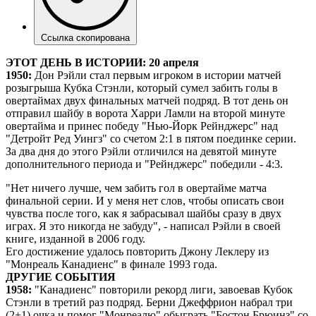
Ссылка скопирована
ЭТОТ ДЕНЬ В ИСТОРИИ: 20 апреля
1950:
Дон Рэйли стал первым игроком в истории матчей
розыгрыша Кубка Стэнли, который сумел забить голы в
овертаймах двух финальных матчей подряд. В тот день он
отправил шайбу в ворота Харри Ламли на второй минуте
овертайма и принес победу "Нью-Йорк Рейнджерс" над
"Детройт Ред Уингз" со счетом 2:1 в пятом поединке серии.
За два дня до этого Рэйли отличился на девятой минуте
дополнительного периода и "Рейнджерс" победили - 4:3.
"Нет ничего лучше, чем забить гол в овертайме матча
финальной серии. И у меня нет слов, чтобы описать свои
чувства после того, как я забрасывал шайбы сразу в двух
играх. Я это никогда не забуду", - написал Рэйли в своей
книге, изданной в 2006 году.
Его достижение удалось повторить Джону Леклеру из
"Монреаль Канадиенс" в финале 1993 года.
ДРУГИЕ СОБЫТИЯ
1958:
"Канадиенс" повторили рекорд лиги, завоевав Кубок
Стэнли в третий раз подряд. Берни Джеффрион набрал три
(2+1) очка и помог "Монреалю" обыграть "Бостон Брюинз" со