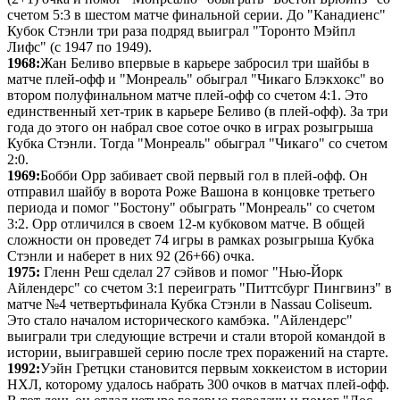
счетом 5:3 в шестом матче финальной серии. До "Канадиенс"
Кубок Стэнли три раза подряд выиграл "Торонто Мэйпл
Лифс" (с 1947 по 1949).
1968:
Жан Беливо впервые в карьере забросил три шайбы в
матче плей-офф и "Монреаль" обыграл "Чикаго Блэкхокс" во
втором полуфинальном матче плей-офф со счетом 4:1. Это
единственный хет-трик в карьере Беливо (в плей-офф). За три
года до этого он набрал свое сотое очко в играх розыгрыша
Кубка Стэнли. Тогда "Монреаль" обыграл "Чикаго" со счетом
2:0.
1969:
Бобби Орр забивает свой первый гол в плей-офф. Он
отправил шайбу в ворота Роже Вашона в концовке третьего
периода и помог "Бостону" обыграть "Монреаль" со счетом
3:2. Орр отличился в своем 12-м кубковом матче. В общей
сложности он проведет 74 игры в рамках розыгрыша Кубка
Стэнли и наберет в них 92 (26+66) очка.
1975:
Гленн Реш сделал 27 сэйвов и помог "Нью-Йорк
Айлендерс" со счетом 3:1 переиграть "Питтсбург Пингвинз" в
матче №4 четвертьфинала Кубка Стэнли в Nassau Coliseum.
Это стало началом исторического камбэка. "Айлендерс"
выиграли три следующие встречи и стали второй командой в
истории, выигравшей серию после трех поражений на старте.
1992:
Уэйн Гретцки становится первым хоккеистом в истории
НХЛ, которому удалось набрать 300 очков в матчах плей-офф.