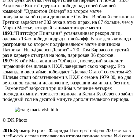
В тот день он отдал четыре голевые передачи и помог "Лос-
Анджелес Кингз" одержать победу над своей бывшей
командой "Эдмонтон Ойлерз" во втором матче
полуфинальной серии дивизионе Смайта. В общей сложности
Гретцки заработает 382 очка в этих играх, на 87 больше, чем у
Марка Мессье, который занимает второе место.
1993:
"Питтсбург Пингвинз" устанавливает рекорд лиги,
одержав 13-ю победу подряд в плей-офф. В тот день команда
разгромила во втором полуфинальном матче дивизиона
Патрика "Нью-Джерси Девилз" - 7:0. Том Баррассо в третий
раз в карьере отыграл на ноль, парировав 36 бросков.
1997:
Крэйг Мактавиш из "Ойлерз", последний хоккеист,
играющий без шлема в НХЛ, завершает свою карьеру. Его
команда в овертайме побеждает "Даллас Старз" со счетом 4:3.
Шлемы стали обязательными в НХЛ с сезона 1979-80, но для
ветеранов сделали исключение, разрешив им играть без них.
"Эдмонтон" забросил три шайбы в течение четырех
последних минут третьего периода, а Келли Букберегер забил
победный гол на десятой минуте дополнительного периода.
©
DK Photo
2016:
Яромир Ягр из "Флориды Пэнтерз" набрал 200-е очко в
плей-офф, сделав передачу во втором периоде матча №4 серии