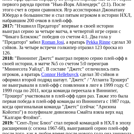
первого раунда против "Нью-Йорк Айлендерс" (2:1). После
этого счет в серии сравнялся. Ягр ассистировал Джонатану
Юбердо в большинстве и стал пятым игроком в истории НХЛ,
набравшим 200 очков в плей-офф.
2017:
"Нэшвилл Предаторз" впервые в своей истории
выиграл серию за четыре матча, в четвертой игре серии с
"Чикаго Блэкхокс" победив со счетом 4:1. Два гола у
"Предаторз" забил
Roman Josi
, а вратарь
Pekka Rinne
сделал 30
сэйвов. За четыре встречи голкипер отразил 123 броска из
126.
2018:
"Виннипег Джетс" выиграл первую серию плей-офф в
своей истории, в матче №5 со счетом 5:0 переиграв
"Миннесота Уайлд". В составе "Джетс" отличились пять
игроков, а вратарь
Connor Hellebuyck
сделал 30 сэйвов и
оформил второй подряд шатаут. "Джетс" / "Атланта Трэшерз"
не выигрывали в плей-офф с появления в лиге в 1999 году. С
1999 года по 2011, когда команда переехала в Виннипег,
"Трэшерз" участвовали в плей-офф один раз. Также это была
первая победа в плей-офф команды из Виннипега с 1987 года,
когда оригинальная команда "Джетс" (сейчас "Аризона
Койотиз") в полуфинале дивизиона Смайта взяла верх над
"Калгари Флэймз".
2019:
"Сент-Луис Блюз" стал первой командой в НХЛ в эпоху
расширения (с сезона 1967-68), выигравшей серию плей-офф
после того, как в любое время после нового года она занимала