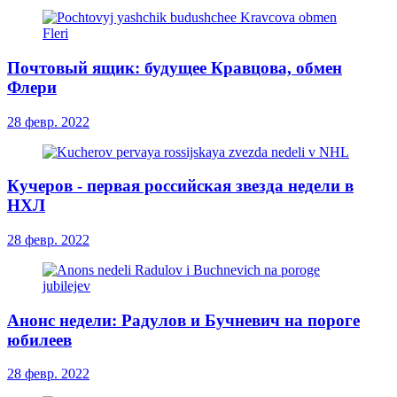
Почтовый ящик: будущее Кравцова, обмен
Флери
28 февр. 2022
Кучеров - первая российская звезда недели в
НХЛ
28 февр. 2022
Анонс недели: Радулов и Бучневич на пороге
юбилеев
28 февр. 2022