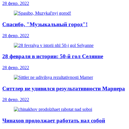
28 февр. 2022
Спасибо, "Музыкальный город"!
28 февр. 2022
28 февраля в истории: 50-й гол Селянне
28 февр. 2022
Ситтлер не удивился результативности Марнера
28 февр. 2022
Чинахов продолжает работать над собой