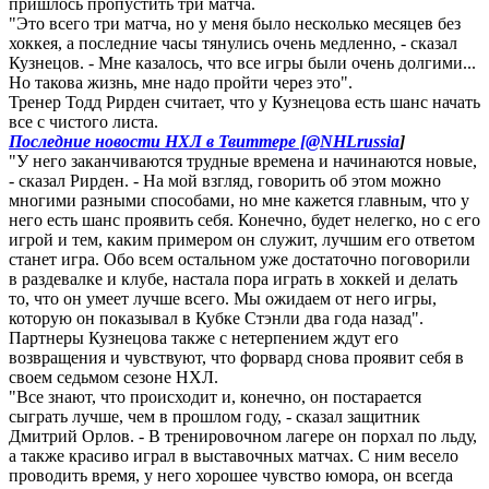
пришлось пропустить три матча.
"Это всего три матча, но у меня было несколько месяцев без
хоккея, а последние часы тянулись очень медленно, - сказал
Кузнецов. - Мне казалось, что все игры были очень долгими...
Но такова жизнь, мне надо пройти через это".
Тренер Тодд Рирден считает, что у Кузнецова есть шанс начать
все с чистого листа.
Последние новости НХЛ в Твиттере [@NHLrussia
]
"У него заканчиваются трудные времена и начинаются новые,
- сказал Рирден. - На мой взгляд, говорить об этом можно
многими разными способами, но мне кажется главным, что у
него есть шанс проявить себя. Конечно, будет нелегко, но с его
игрой и тем, каким примером он служит, лучшим его ответом
станет игра. Обо всем остальном уже достаточно поговорили
в раздевалке и клубе, настала пора играть в хоккей и делать
то, что он умеет лучше всего. Мы ожидаем от него игры,
которую он показывал в Кубке Стэнли два года назад".
Партнеры Кузнецова также с нетерпением ждут его
возвращения и чувствуют, что форвард снова проявит себя в
своем седьмом сезоне НХЛ.
"Все знают, что происходит и, конечно, он постарается
сыграть лучше, чем в прошлом году, - сказал защитник
Дмитрий Орлов. - В тренировочном лагере он порхал по льду,
а также красиво играл в выставочных матчах. С ним весело
проводить время, у него хорошее чувство юмора, он всегда