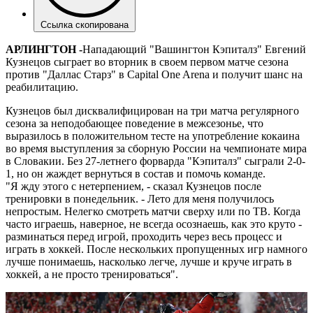
Ссылка скопирована
АРЛИНГТОН -
Нападающий "Вашингтон Кэпиталз" Евгений
Кузнецов сыграет во вторник в своем первом матче сезона
против "Даллас Старз" в Capital One Arena и получит шанс на
реабилитацию.
Кузнецов был дисквалифицирован на три матча регулярного
сезона за неподобающее поведение в межсезонье, что
выразилось в положительном тесте на употребление кокаина
во время выступления за сборную России на чемпионате мира
в Словакии. Без 27-летнего форварда "Кэпиталз" сыграли 2-0-
1, но он жаждет вернуться в состав и помочь команде.
"Я жду этого с нетерпением, - сказал Кузнецов после
тренировки в понедельник. - Лето для меня получилось
непростым. Нелегко смотреть матчи сверху или по ТВ. Когда
часто играешь, наверное, не всегда осознаешь, как это круто -
разминаться перед игрой, проходить через весь процесс и
играть в хоккей. После нескольких пропущенных игр намного
лучше понимаешь, насколько легче, лучше и круче играть в
хоккей, а не просто тренироваться".