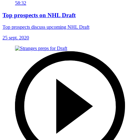
58:32
Top prospects on NHL Draft
Top prospects discuss upcoming NHL Draft
25 sept. 2020