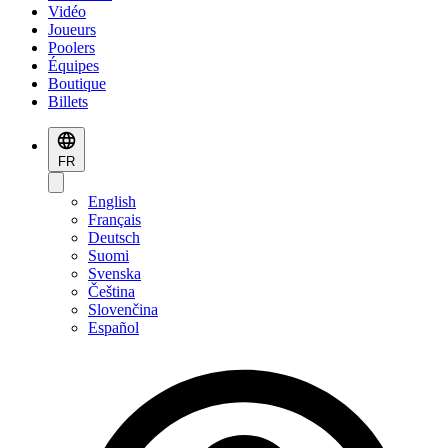
Vidéo
Joueurs
Poolers
Équipes
Boutique
Billets
FR
English
Français
Deutsch
Suomi
Svenska
Čeština
Slovenčina
Español