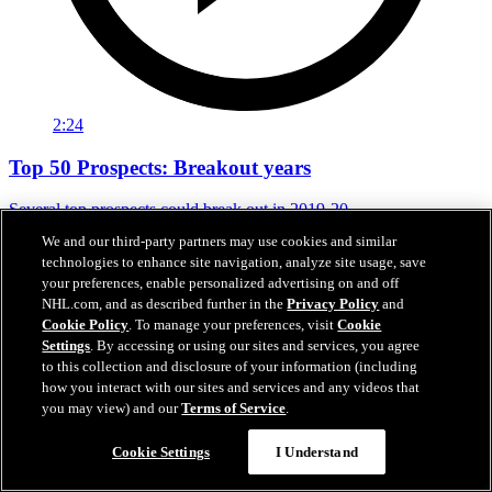
2:24
Top 50 Prospects: Breakout years
Several top prospects could break out in 2019-20
We and our third-party partners may use cookies and similar
02 août 2019
technologies to enhance site navigation, analyze site usage, save
your preferences, enable personalized advertising on and off
NHL.com, and as described further in the
Privacy Policy
and
Cookie Policy
. To manage your preferences, visit
Cookie
Settings
. By accessing or using our sites and services, you agree
to this collection and disclosure of your information (including
how you interact with our sites and services and any videos that
you may view) and our
Terms of Service
.
Cookie Settings
I Understand