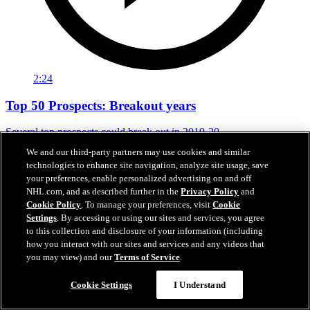
2:24
Top 50 Prospects: Breakout years
Several top prospects could break out in 2019-20
We and our third-party partners may use cookies and similar
02 août 2019
technologies to enhance site navigation, analyze site usage, save
your preferences, enable personalized advertising on and off
NHL.com, and as described further in the
Privacy Policy
and
Cookie Policy
. To manage your preferences, visit
Cookie
Settings
. By accessing or using our sites and services, you agree
to this collection and disclosure of your information (including
how you interact with our sites and services and any videos that
you may view) and our
Terms of Service
.
Cookie Settings
I Understand