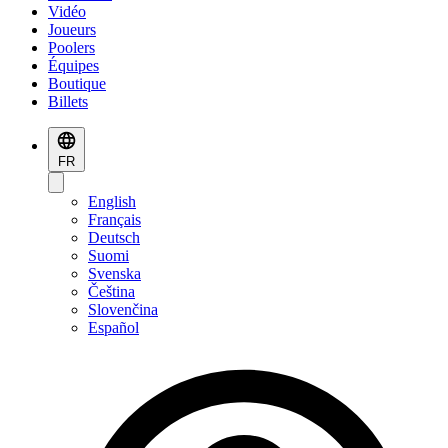
Vidéo
Joueurs
Poolers
Équipes
Boutique
Billets
FR
English
Français
Deutsch
Suomi
Svenska
Čeština
Slovenčina
Español