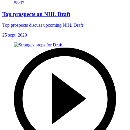
58:32
Top prospects on NHL Draft
Top prospects discuss upcoming NHL Draft
25 sept. 2020