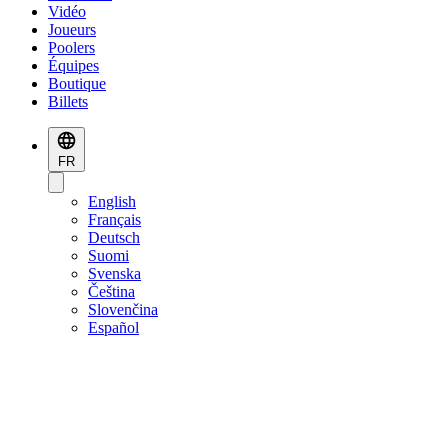
Vidéo
Joueurs
Poolers
Équipes
Boutique
Billets
FR
English
Français
Deutsch
Suomi
Svenska
Čeština
Slovenčina
Español