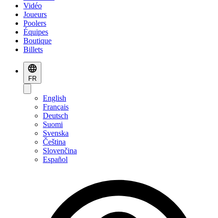
Vidéo
Joueurs
Poolers
Équipes
Boutique
Billets
FR
English
Français
Deutsch
Suomi
Svenska
Čeština
Slovenčina
Español