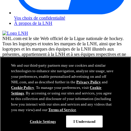
Vos choix de confidentialité
À propos de la LNH
NHL.com est le site Web officiel de la Ligue nationale de hockey.
Tous les logotypes et toutes les marques de la LNH, ainsi que les
logotypes et les marques des équipes de la LNH illustrés aux
présentes, appartiennent à la LNH et à ses équipes respectives et ne
peuvent être reproduits sans le consentement préalable écrit de NHL
Enterprises, L.P. © LNH 2026. Tous droits réservés. Tous les
We and our third-party partners may use cookies and similar
chandails d'équipe de la LNH personnalisés avec les noms des
technologies to enhance site navigation, analyze site usage, save
joueurs de la LNH et leurs numéros sont officiellement sous license
your preferences, enable personalized advertising on and off
de la LNH et de l'AJLNH. Le mot servant de marque Zamboni et la
NHL.com, and as described further in the
Privacy Policy
and
configuration de la surfaceuse Zamboni sont des marques de
Cookie Policy
. To manage your preferences, visit
Cookie
commerce déposées de Frank J. Zamboni & Co., Inc. © Frank J.
Settings
. By accessing or using our sites and services, you agree
Zamboni & Co., Inc. 2026. Tous droits réservés. Toute autre marque
to this collection and disclosure of your information (including
déposée ou tout droit d'auteur d'une tierce partie sont la propriété de
how you interact with our sites and services and any videos that
leurs auteurs respectifs. Tous droits réservés.
you may view) and our
Terms of Service
.
Cookie Settings
I Understand
Fermer