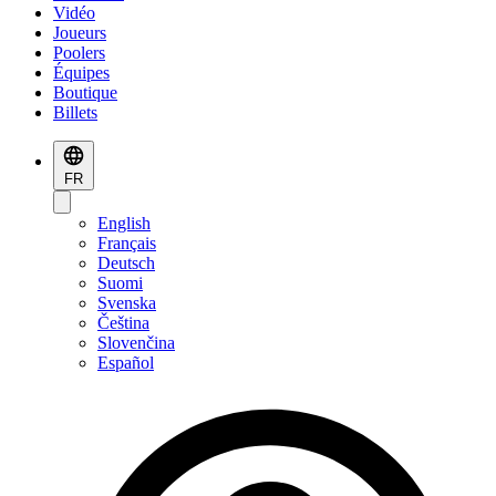
Vidéo
Joueurs
Poolers
Équipes
Boutique
Billets
FR
English
Français
Deutsch
Suomi
Svenska
Čeština
Slovenčina
Español