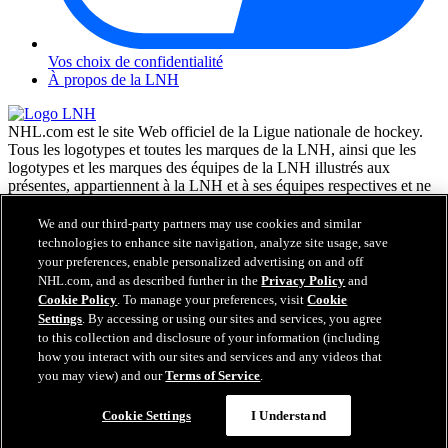
Vos choix de confidentialité
À propos de la LNH
NHL.com est le site Web officiel de la Ligue nationale de hockey.
Tous les logotypes et toutes les marques de la LNH, ainsi que les
logotypes et les marques des équipes de la LNH illustrés aux
présentes, appartiennent à la LNH et à ses équipes respectives et ne
peuvent être reproduits sans le consentement préalable écrit de NHL
Enterprises, L.P. © LNH 2026. Tous droits réservés. Tous les
We and our third-party partners may use cookies and similar
chandails d'équipe de la LNH personnalisés avec les noms des
technologies to enhance site navigation, analyze site usage, save
joueurs de la LNH et leurs numéros sont officiellement sous license
your preferences, enable personalized advertising on and off
de la LNH et de l'AJLNH. Le mot servant de marque Zamboni et la
NHL.com, and as described further in the
Privacy Policy
and
configuration de la surfaceuse Zamboni sont des marques de
Cookie Policy
. To manage your preferences, visit
Cookie
commerce déposées de Frank J. Zamboni & Co., Inc. © Frank J.
Settings
. By accessing or using our sites and services, you agree
Zamboni & Co., Inc. 2026. Tous droits réservés. Toute autre marque
to this collection and disclosure of your information (including
déposée ou tout droit d'auteur d'une tierce partie sont la propriété de
how you interact with our sites and services and any videos that
leurs auteurs respectifs. Tous droits réservés.
you may view) and our
Terms of Service
.
Cookie Settings
I Understand
Fermer