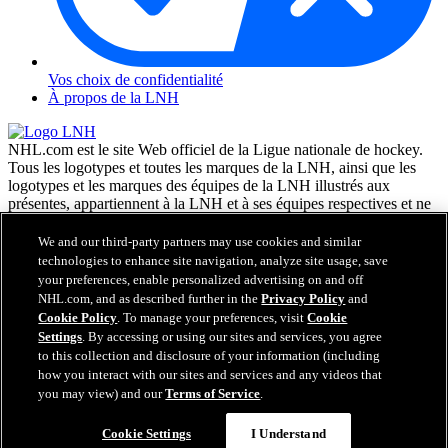
Vos choix de confidentialité
À propos de la LNH
NHL.com est le site Web officiel de la Ligue nationale de hockey.
Tous les logotypes et toutes les marques de la LNH, ainsi que les
logotypes et les marques des équipes de la LNH illustrés aux
présentes, appartiennent à la LNH et à ses équipes respectives et ne
peuvent être reproduits sans le consentement préalable écrit de NHL
Enterprises, L.P. © LNH 2026. Tous droits réservés. Tous les
We and our third-party partners may use cookies and similar
chandails d'équipe de la LNH personnalisés avec les noms des
technologies to enhance site navigation, analyze site usage, save
joueurs de la LNH et leurs numéros sont officiellement sous license
your preferences, enable personalized advertising on and off
de la LNH et de l'AJLNH. Le mot servant de marque Zamboni et la
NHL.com, and as described further in the
Privacy Policy
and
configuration de la surfaceuse Zamboni sont des marques de
Cookie Policy
. To manage your preferences, visit
Cookie
commerce déposées de Frank J. Zamboni & Co., Inc. © Frank J.
Settings
. By accessing or using our sites and services, you agree
Zamboni & Co., Inc. 2026. Tous droits réservés. Toute autre marque
to this collection and disclosure of your information (including
déposée ou tout droit d'auteur d'une tierce partie sont la propriété de
how you interact with our sites and services and any videos that
leurs auteurs respectifs. Tous droits réservés.
you may view) and our
Terms of Service
.
Cookie Settings
I Understand