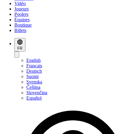
Vidéo
Joueurs
Poolers
Équipes
Boutique
Billets
FR
English
Français
Deutsch
Suomi
Svenska
Čeština
Slovenčina
Español