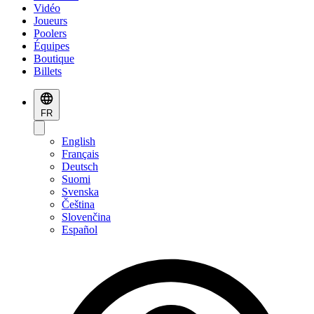
Vidéo
Joueurs
Poolers
Équipes
Boutique
Billets
FR
English
Français
Deutsch
Suomi
Svenska
Čeština
Slovenčina
Español