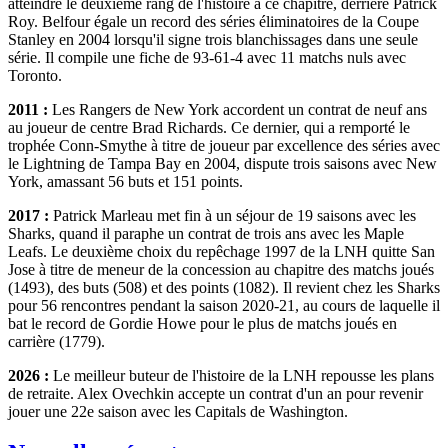
atteindre le deuxième rang de l'histoire à ce chapitre, derrière Patrick
Roy. Belfour égale un record des séries éliminatoires de la Coupe
Stanley en 2004 lorsqu'il signe trois blanchissages dans une seule
série. Il compile une fiche de 93-61-4 avec 11 matchs nuls avec
Toronto.
2011 :
Les Rangers de New York accordent un contrat de neuf ans
au joueur de centre Brad Richards. Ce dernier, qui a remporté le
trophée Conn-Smythe à titre de joueur par excellence des séries avec
le Lightning de Tampa Bay en 2004, dispute trois saisons avec New
York, amassant 56 buts et 151 points.
2017 :
Patrick Marleau met fin à un séjour de 19 saisons avec les
Sharks, quand il paraphe un contrat de trois ans avec les Maple
Leafs. Le deuxième choix du repêchage 1997 de la LNH quitte San
Jose à titre de meneur de la concession au chapitre des matchs joués
(1493), des buts (508) et des points (1082). Il revient chez les Sharks
pour 56 rencontres pendant la saison 2020-21, au cours de laquelle il
bat le record de Gordie Howe pour le plus de matchs joués en
carrière (1779).
2026 :
Le meilleur buteur de l'histoire de la LNH repousse les plans
de retraite. Alex Ovechkin accepte un contrat d'un an pour revenir
jouer une 22e saison avec les Capitals de Washington.