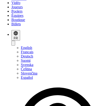
Vidéo
Joueurs
Poolers
Équipes
Boutique
Billets
FR
English
Français
Deutsch
Suomi
Svenska
Čeština
Slovenčina
Español