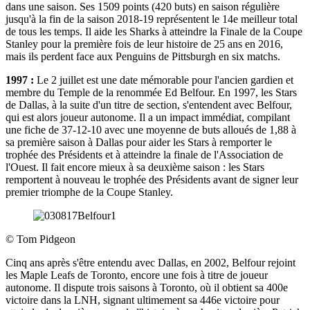
dans une saison. Ses 1509 points (420 buts) en saison régulière
jusqu'à la fin de la saison 2018-19 représentent le 14e meilleur total
de tous les temps. Il aide les Sharks à atteindre la Finale de la Coupe
Stanley pour la première fois de leur histoire de 25 ans en 2016,
mais ils perdent face aux Penguins de Pittsburgh en six matchs.
1997 :
Le 2 juillet est une date mémorable pour l'ancien gardien et
membre du Temple de la renommée Ed Belfour. En 1997, les Stars
de Dallas, à la suite d'un titre de section, s'entendent avec Belfour,
qui est alors joueur autonome. Il a un impact immédiat, compilant
une fiche de 37-12-10 avec une moyenne de buts alloués de 1,88 à
sa première saison à Dallas pour aider les Stars à remporter le
trophée des Présidents et à atteindre la finale de l'Association de
l'Ouest. Il fait encore mieux à sa deuxième saison : les Stars
remportent à nouveau le trophée des Présidents avant de signer leur
premier triomphe de la Coupe Stanley.
©
Tom Pidgeon
Cinq ans après s'être entendu avec Dallas, en 2002, Belfour rejoint
les Maple Leafs de Toronto, encore une fois à titre de joueur
autonome. Il dispute trois saisons à Toronto, où il obtient sa 400e
victoire dans la LNH, signant ultimement sa 446e victoire pour