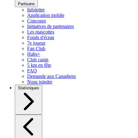
Partisans
Infolettre
Application mobile
Concours
Initiatives de partenaires
Les mascottes
Fonds d'écran
7e joueur
Fan Club
Habs+
Club canin
5 km en fête
FAQ
Demande aux Canadiens
Nous joindre
Statistiques