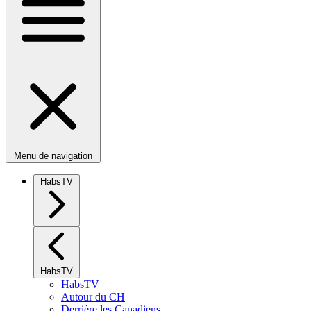
Menu de navigation
HabsTV
HabsTV
HabsTV
Autour du CH
Derrière les Canadiens