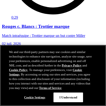
0:29
Rouges c. Blancs : Trottier marque
Match intraéquipe : Trottier marque un but contre Miller
02 juil. 2026
We and our third-party partners may use cookies and similar
technologies to enhance site navigation, analyze site usage, save
your preferences, enable personalized advertising on and off
NHL.com, and as described further in the
Privacy Policy
and
Cookie Policy
. To manage your preferences, visit
Cookie
Settings
. By accessing or using our sites and services, you agree
to this collection and disclosure of your information (including
how you interact with our sites and services and any videos that
you may view) and our
Terms of Service
.
Cookie Settings
I Understand