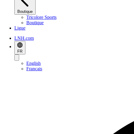
Boutique
Tricolore Sports
Boutique
Ligue
LNH.com
FR
English
Français