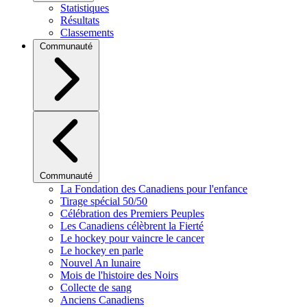
Statistiques
Résultats
Classements
Communauté
Communauté
La Fondation des Canadiens pour l'enfance
Tirage spécial 50/50
Célébration des Premiers Peuples
Les Canadiens célèbrent la Fierté
Le hockey pour vaincre le cancer
Le hockey en parle
Nouvel An lunaire
Mois de l'histoire des Noirs
Collecte de sang
Anciens Canadiens