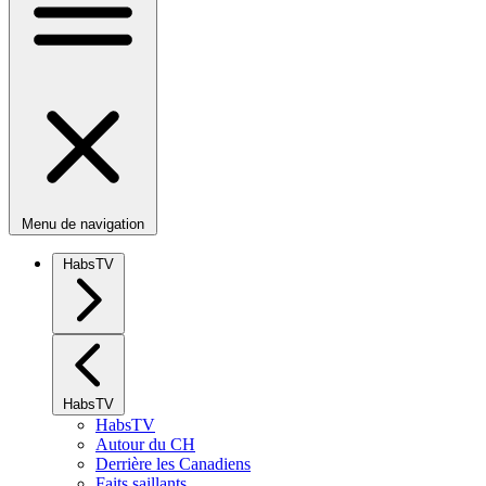
Menu de navigation
HabsTV
HabsTV
HabsTV
Autour du CH
Derrière les Canadiens
Faits saillants