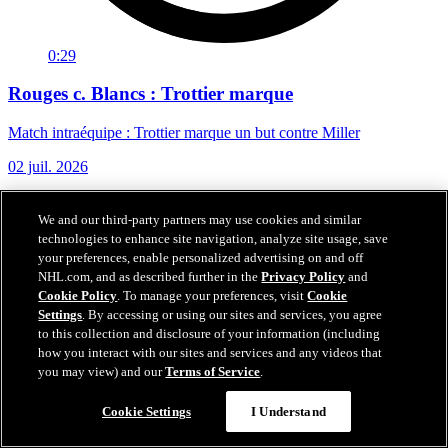
0:29
Rouges c. Blancs : Trottier marque
Match intraéquipe : Trottier marque un but contre Miller
02 juil. 2026
We and our third-party partners may use cookies and similar
technologies to enhance site navigation, analyze site usage, save
your preferences, enable personalized advertising on and off
NHL.com, and as described further in the
Privacy Policy
and
Cookie Policy
. To manage your preferences, visit
Cookie
Settings
. By accessing or using our sites and services, you agree
to this collection and disclosure of your information (including
how you interact with our sites and services and any videos that
you may view) and our
Terms of Service
.
Cookie Settings
I Understand