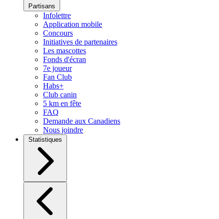
Partisans
Infolettre
Application mobile
Concours
Initiatives de partenaires
Les mascottes
Fonds d'écran
7e joueur
Fan Club
Habs+
Club canin
5 km en fête
FAQ
Demande aux Canadiens
Nous joindre
Statistiques