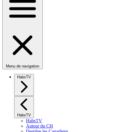
Menu de navigation
HabsTV
HabsTV
HabsTV
Autour du CH
Derrière les Canadiens