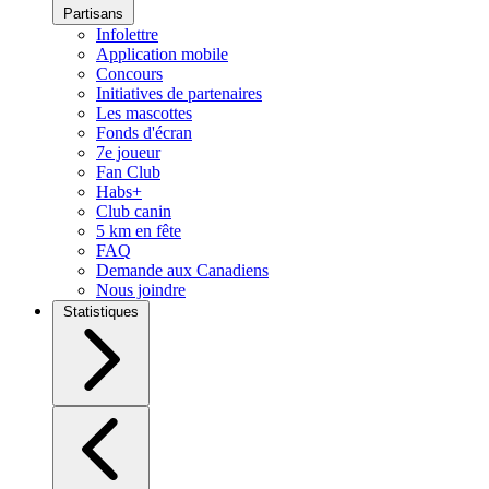
Partisans
Infolettre
Application mobile
Concours
Initiatives de partenaires
Les mascottes
Fonds d'écran
7e joueur
Fan Club
Habs+
Club canin
5 km en fête
FAQ
Demande aux Canadiens
Nous joindre
Statistiques