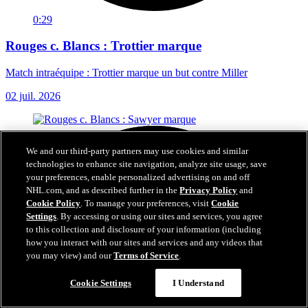
0:29
Rouges c. Blancs : Trottier marque
Match intraéquipe : Trottier marque un but contre Miller
02 juil. 2026
We and our third-party partners may use cookies and similar
technologies to enhance site navigation, analyze site usage, save
your preferences, enable personalized advertising on and off
NHL.com, and as described further in the
Privacy Policy
and
Cookie Policy
. To manage your preferences, visit
Cookie
Settings
. By accessing or using our sites and services, you agree
to this collection and disclosure of your information (including
how you interact with our sites and services and any videos that
you may view) and our
Terms of Service
.
Cookie Settings
I Understand