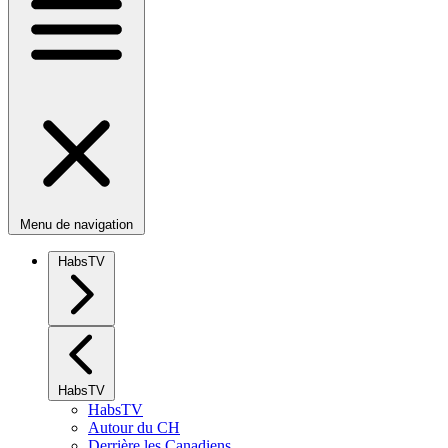
Menu de navigation
HabsTV
HabsTV
HabsTV
Autour du CH
Derrière les Canadiens