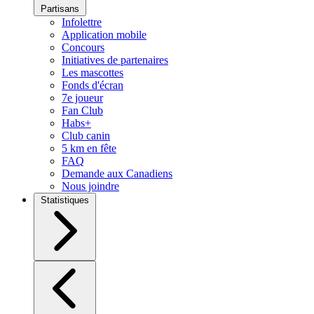
Partisans
Infolettre
Application mobile
Concours
Initiatives de partenaires
Les mascottes
Fonds d'écran
7e joueur
Fan Club
Habs+
Club canin
5 km en fête
FAQ
Demande aux Canadiens
Nous joindre
Statistiques