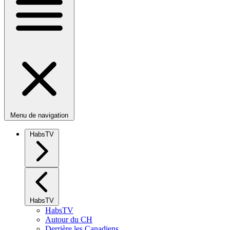
Menu de navigation
HabsTV
HabsTV
HabsTV
Autour du CH
Derrière les Canadiens