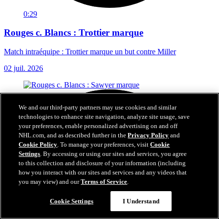
0:29
Rouges c. Blancs : Trottier marque
Match intraéquipe : Trottier marque un but contre Miller
02 juil. 2026
We and our third-party partners may use cookies and similar
technologies to enhance site navigation, analyze site usage, save
your preferences, enable personalized advertising on and off
NHL.com, and as described further in the
Privacy Policy
and
Cookie Policy
. To manage your preferences, visit
Cookie
Settings
. By accessing or using our sites and services, you agree
to this collection and disclosure of your information (including
how you interact with our sites and services and any videos that
you may view) and our
Terms of Service
.
Cookie Settings
I Understand