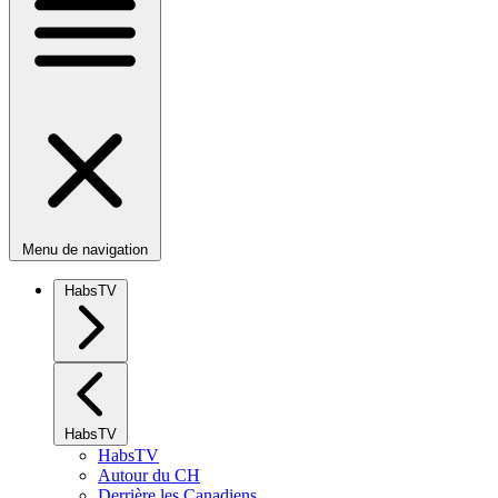
Menu de navigation
HabsTV
HabsTV
HabsTV
Autour du CH
Derrière les Canadiens