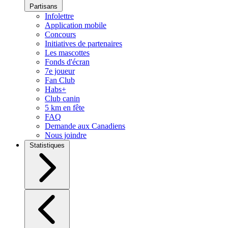
Partisans
Infolettre
Application mobile
Concours
Initiatives de partenaires
Les mascottes
Fonds d'écran
7e joueur
Fan Club
Habs+
Club canin
5 km en fête
FAQ
Demande aux Canadiens
Nous joindre
Statistiques