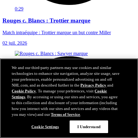
0:29
Rouges c. Blancs : Trottier marque
Match intraéquipe : Trottier marque un but contre Miller
02 juil. 2026
We and our third-party partners may use cookies and similar
technologies to enhance site navigation, analyze site usage, save
your preferences, enable personalized advertising on and off
NHL.com, and as described further in the
Privacy Policy
and
Cookie Policy
. To manage your preferences, visit
Cookie
Settings
. By accessing or using our sites and services, you agree
to this collection and disclosure of your information (including
how you interact with our sites and services and any videos that
you may view) and our
Terms of Service
.
Cookie Settings
I Understand