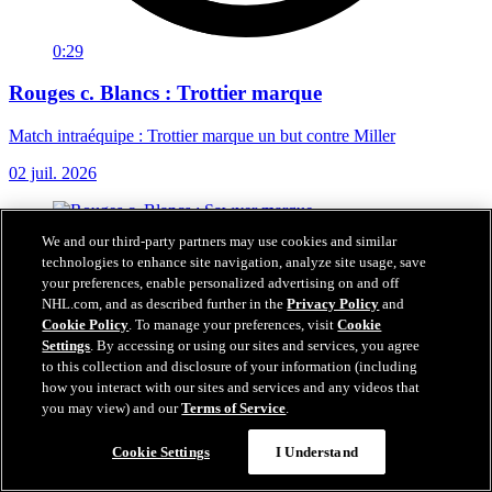
0:29
Rouges c. Blancs : Trottier marque
Match intraéquipe : Trottier marque un but contre Miller
02 juil. 2026
We and our third-party partners may use cookies and similar
technologies to enhance site navigation, analyze site usage, save
your preferences, enable personalized advertising on and off
NHL.com, and as described further in the
Privacy Policy
and
Cookie Policy
. To manage your preferences, visit
Cookie
Settings
. By accessing or using our sites and services, you agree
to this collection and disclosure of your information (including
how you interact with our sites and services and any videos that
you may view) and our
Terms of Service
.
Cookie Settings
I Understand