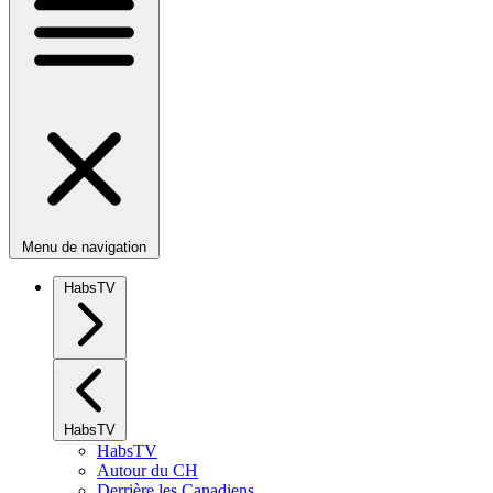
Menu de navigation
HabsTV
HabsTV
HabsTV
Autour du CH
Derrière les Canadiens