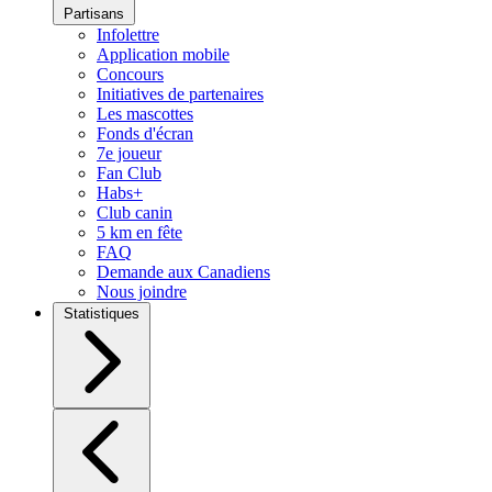
Partisans
Infolettre
Application mobile
Concours
Initiatives de partenaires
Les mascottes
Fonds d'écran
7e joueur
Fan Club
Habs+
Club canin
5 km en fête
FAQ
Demande aux Canadiens
Nous joindre
Statistiques