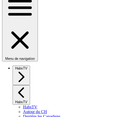
Menu de navigation
HabsTV
HabsTV
HabsTV
Autour du CH
Derrière les Canadiens