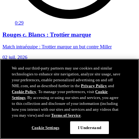
0:29
Rouges c. Blancs : Trottier marque
Match intraéquipe : Trottier marque un but contre Miller
02 juil. 2026
We and our third-party partners may use cookies and similar
technologies to enhance site navigation, analyze site usage, save
your preferences, enable personalized advertising on and off
NHL.com, and as described further in the
Privacy Policy
and
Cookie Policy
. To manage your preferences, visit
Cookie
Settings
. By accessing or using our sites and services, you agree
to this collection and disclosure of your information (including
how you interact with our sites and services and any videos that
you may view) and our
Terms of Service
.
Cookie Settings
I Understand