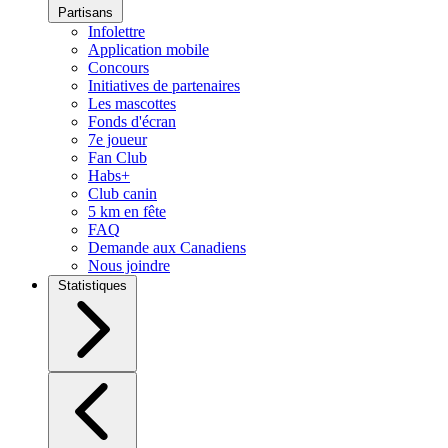
Partisans
Infolettre
Application mobile
Concours
Initiatives de partenaires
Les mascottes
Fonds d'écran
7e joueur
Fan Club
Habs+
Club canin
5 km en fête
FAQ
Demande aux Canadiens
Nous joindre
Statistiques