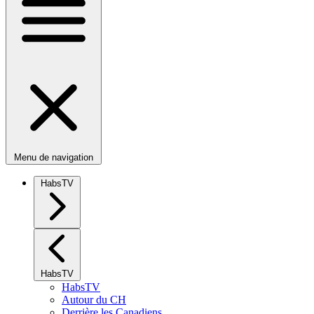
Menu de navigation
HabsTV
HabsTV
HabsTV
Autour du CH
Derrière les Canadiens