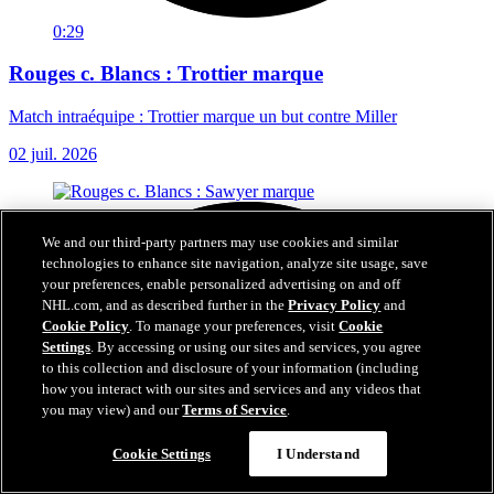
0:29
Rouges c. Blancs : Trottier marque
Match intraéquipe : Trottier marque un but contre Miller
02 juil. 2026
We and our third-party partners may use cookies and similar
technologies to enhance site navigation, analyze site usage, save
your preferences, enable personalized advertising on and off
NHL.com, and as described further in the
Privacy Policy
and
Cookie Policy
. To manage your preferences, visit
Cookie
Settings
. By accessing or using our sites and services, you agree
to this collection and disclosure of your information (including
how you interact with our sites and services and any videos that
you may view) and our
Terms of Service
.
Cookie Settings
I Understand