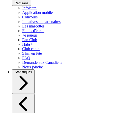
Partisans
Infolettre
Application mobile
Concours
Initiatives de partenaires
Les mascottes
Fonds d'écran
7e joueur
Fan Club
Habs+
Club canin
5 km en fête
FAQ
Demande aux Canadiens
Nous joindre
Statistiques