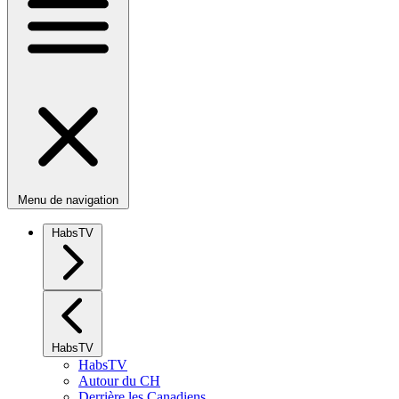
Menu de navigation
HabsTV
HabsTV
HabsTV
Autour du CH
Derrière les Canadiens