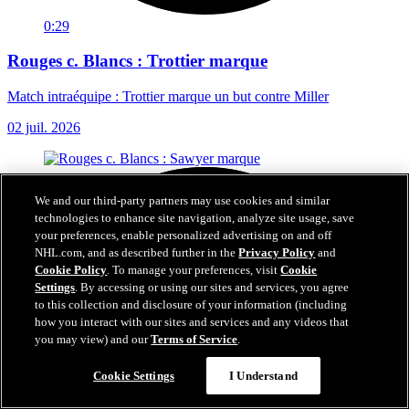
0:29
Rouges c. Blancs : Trottier marque
Match intraéquipe : Trottier marque un but contre Miller
02 juil. 2026
We and our third-party partners may use cookies and similar
technologies to enhance site navigation, analyze site usage, save
your preferences, enable personalized advertising on and off
NHL.com, and as described further in the
Privacy Policy
and
Cookie Policy
. To manage your preferences, visit
Cookie
Settings
. By accessing or using our sites and services, you agree
to this collection and disclosure of your information (including
how you interact with our sites and services and any videos that
you may view) and our
Terms of Service
.
Cookie Settings
I Understand