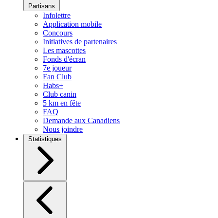
Partisans
Infolettre
Application mobile
Concours
Initiatives de partenaires
Les mascottes
Fonds d'écran
7e joueur
Fan Club
Habs+
Club canin
5 km en fête
FAQ
Demande aux Canadiens
Nous joindre
Statistiques