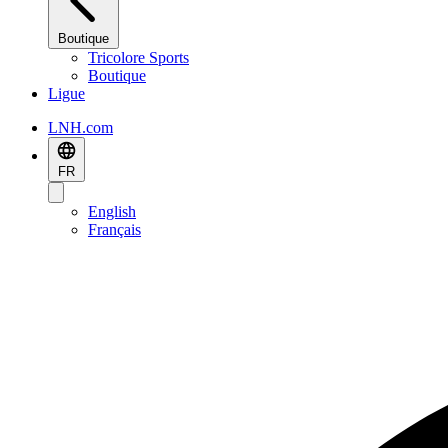
Boutique
Tricolore Sports
Boutique
Ligue
LNH.com
FR
English
Français