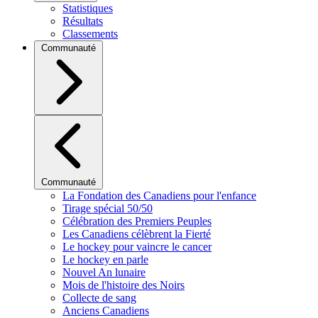
Statistiques
Résultats
Classements
Communauté
Communauté
La Fondation des Canadiens pour l'enfance
Tirage spécial 50/50
Célébration des Premiers Peuples
Les Canadiens célèbrent la Fierté
Le hockey pour vaincre le cancer
Le hockey en parle
Nouvel An lunaire
Mois de l'histoire des Noirs
Collecte de sang
Anciens Canadiens