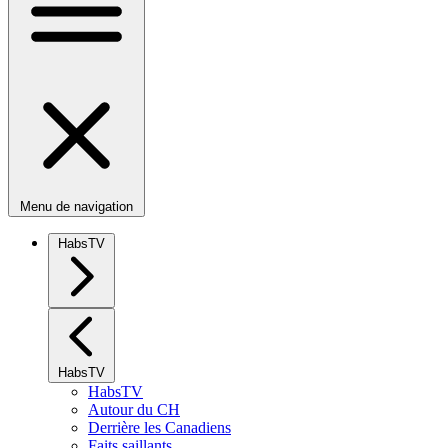
Menu de navigation
HabsTV
HabsTV
HabsTV
Autour du CH
Derrière les Canadiens
Faits saillants