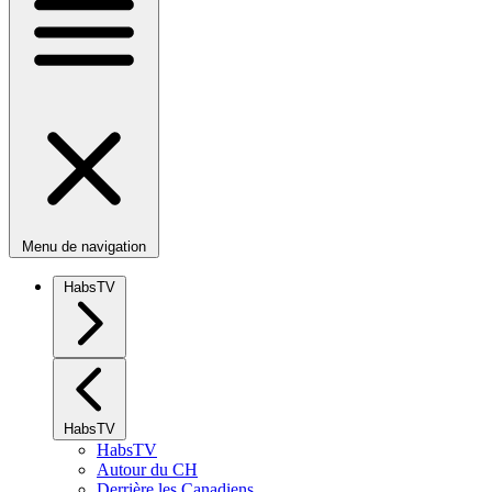
Menu de navigation
HabsTV
HabsTV
HabsTV
Autour du CH
Derrière les Canadiens