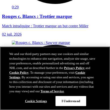
0:29
Rouges c. Blancs : Trottier marque
Match intraéquipe : Trottier marque un but contre Miller
02 juil. 2026
We and our third-party partners may use cookies and similar
technologies to enhance site navigation, analyze site usage, save
your preferences, enable personalized advertising on and off
NHL.com, and as described further in the
Privacy Policy
and
Cookie Policy
. To manage your preferences, visit
Cookie
Settings
. By accessing or using our sites and services, you agree
to this collection and disclosure of your information (including
how you interact with our sites and services and any videos that
you may view) and our
Terms of Service
.
Cookie Settings
I Understand