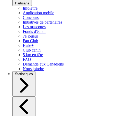
Partisans
Infolettre
Application mobile
Concours
Initiatives de partenaires
Les mascottes
Fonds d'écran
7e joueur
Fan Club
Habs+
Club canin
5 km en fête
FAQ
Demande aux Canadiens
Nous joindre
Statistiques