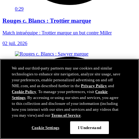
0:29
Rouges c. Blancs : Trottier marque
Match intraéquipe : Trottier marque un but contre Miller
02 juil. 2026
We and our third-party partners may use cookies and similar
technologies to enhance site navigation, analyze site usage, save
your preferences, enable personalized advertising on and off
NHL.com, and as described further in the
Privacy Policy
and
Cookie Policy
. To manage your preferences, visit
Cookie
Settings
. By accessing or using our sites and services, you agree
to this collection and disclosure of your information (including
how you interact with our sites and services and any videos that
you may view) and our
Terms of Service
.
Cookie Settings
I Understand