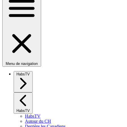
Menu de navigation
HabsTV
HabsTV
HabsTV
Autour du CH
Derrière les Canadiens