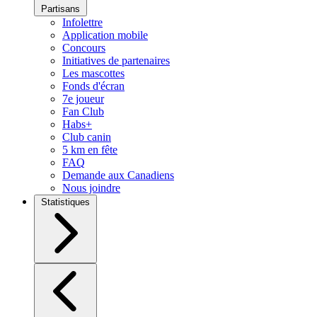
Partisans
Infolettre
Application mobile
Concours
Initiatives de partenaires
Les mascottes
Fonds d'écran
7e joueur
Fan Club
Habs+
Club canin
5 km en fête
FAQ
Demande aux Canadiens
Nous joindre
Statistiques