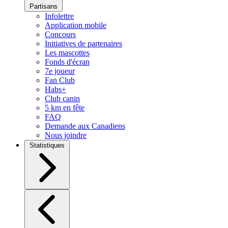
Partisans
Infolettre
Application mobile
Concours
Initiatives de partenaires
Les mascottes
Fonds d'écran
7e joueur
Fan Club
Habs+
Club canin
5 km en fête
FAQ
Demande aux Canadiens
Nous joindre
Statistiques