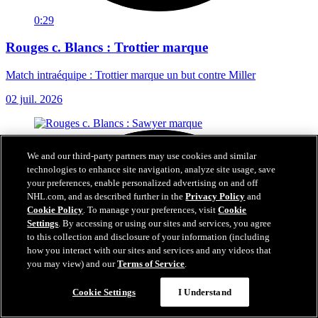
0:29
Rouges c. Blancs : Trottier marque
Match intraéquipe : Trottier marque un but contre Miller
02 juil. 2026
We and our third-party partners may use cookies and similar
technologies to enhance site navigation, analyze site usage, save
your preferences, enable personalized advertising on and off
NHL.com, and as described further in the
Privacy Policy
and
Cookie Policy
. To manage your preferences, visit
Cookie
Settings
. By accessing or using our sites and services, you agree
to this collection and disclosure of your information (including
how you interact with our sites and services and any videos that
you may view) and our
Terms of Service
.
Cookie Settings
I Understand