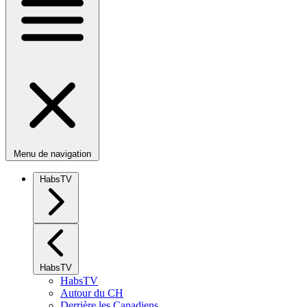
Menu de navigation
HabsTV
HabsTV
HabsTV
Autour du CH
Derrière les Canadiens