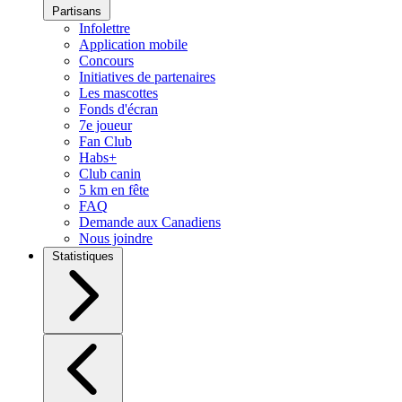
Partisans
Infolettre
Application mobile
Concours
Initiatives de partenaires
Les mascottes
Fonds d'écran
7e joueur
Fan Club
Habs+
Club canin
5 km en fête
FAQ
Demande aux Canadiens
Nous joindre
Statistiques