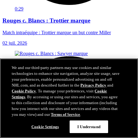
0:29
Rouges c. Blancs : Trottier marque
Match intraéquipe : Trottier marque un but contre Miller
02 juil. 2026
We and our third-party partners may use cookies and similar
technologies to enhance site navigation, analyze site usage, save
your preferences, enable personalized advertising on and off
NHL.com, and as described further in the
Privacy Policy
and
Cookie Policy
. To manage your preferences, visit
Cookie
Settings
. By accessing or using our sites and services, you agree
to this collection and disclosure of your information (including
how you interact with our sites and services and any videos that
you may view) and our
Terms of Service
.
Cookie Settings
I Understand