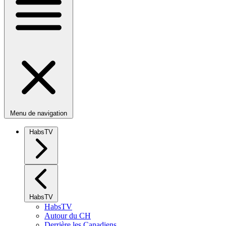
Menu de navigation
HabsTV
HabsTV
HabsTV
Autour du CH
Derrière les Canadiens