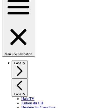
Menu de navigation
HabsTV
HabsTV
HabsTV
Autour du CH
Derrière les Canadiens