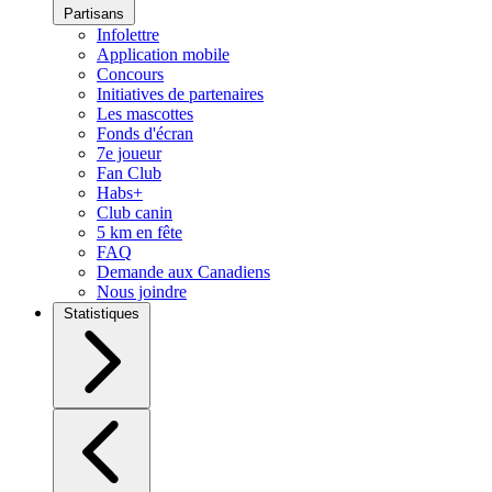
Partisans
Infolettre
Application mobile
Concours
Initiatives de partenaires
Les mascottes
Fonds d'écran
7e joueur
Fan Club
Habs+
Club canin
5 km en fête
FAQ
Demande aux Canadiens
Nous joindre
Statistiques