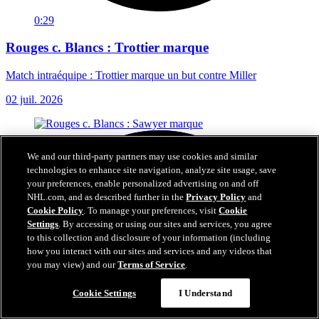
0:29
Rouges c. Blancs : Trottier marque
Match intraéquipe : Trottier marque un but contre Miller
02 juil. 2026
We and our third-party partners may use cookies and similar
technologies to enhance site navigation, analyze site usage, save
your preferences, enable personalized advertising on and off
NHL.com, and as described further in the
Privacy Policy
and
Cookie Policy
. To manage your preferences, visit
Cookie
Settings
. By accessing or using our sites and services, you agree
to this collection and disclosure of your information (including
how you interact with our sites and services and any videos that
you may view) and our
Terms of Service
.
Cookie Settings
I Understand