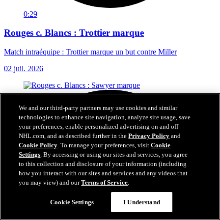
0:29
Rouges c. Blancs : Trottier marque
Match intraéquipe : Trottier marque un but contre Miller
02 juil. 2026
We and our third-party partners may use cookies and similar
technologies to enhance site navigation, analyze site usage, save
your preferences, enable personalized advertising on and off
NHL.com, and as described further in the
Privacy Policy
and
Cookie Policy
. To manage your preferences, visit
Cookie
Settings
. By accessing or using our sites and services, you agree
to this collection and disclosure of your information (including
how you interact with our sites and services and any videos that
you may view) and our
Terms of Service
.
Cookie Settings
I Understand