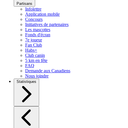
Partisans
Infolettre
Application mobile
Concours
Initiatives de partenaires
Les mascottes
Fonds d'écran
7e joueur
Fan Club
Habs+
Club canin
5 km en fête
FAQ
Demande aux Canadiens
Nous joindre
Statistiques