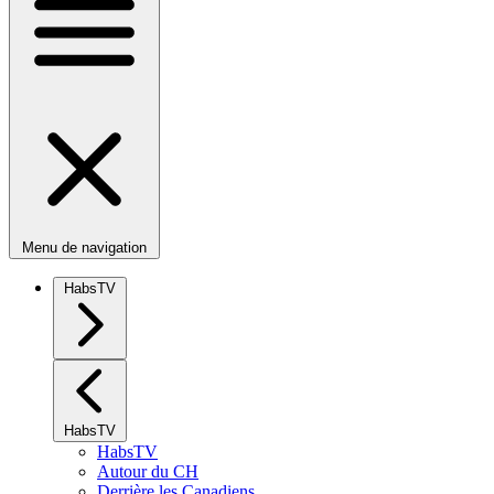
Menu de navigation
HabsTV
HabsTV
HabsTV
Autour du CH
Derrière les Canadiens