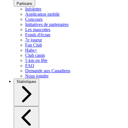
Partisans
Infolettre
Application mobile
Concours
Initiatives de partenaires
Les mascottes
Fonds d'écran
7e joueur
Fan Club
Habs+
Club canin
5 km en fête
FAQ
Demande aux Canadiens
Nous joindre
Statistiques