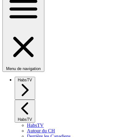
Menu de navigation
HabsTV
HabsTV
HabsTV
Autour du CH
Derrière les Canadiens