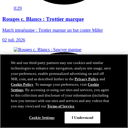
0:29
Rouges c. Blancs : Trottier marque
Match intraéquipe : Trottier marque un but contre Miller
02 juil. 2026
We and our third-party partners may use cookies and similar
technologies to enhance site navigation, analyze site usage, save
your preferences, enable personalized advertising on and off
NHL.com, and as described further in the
Privacy Policy
and
Cookie Policy
. To manage your preferences, visit
Cookie
Settings
. By accessing or using our sites and services, you agree
to this collection and disclosure of your information (including
how you interact with our sites and services and any videos that
you may view) and our
Terms of Service
.
Cookie Settings
I Understand