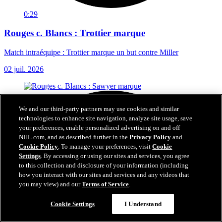
0:29
Rouges c. Blancs : Trottier marque
Match intraéquipe : Trottier marque un but contre Miller
02 juil. 2026
We and our third-party partners may use cookies and similar
technologies to enhance site navigation, analyze site usage, save
your preferences, enable personalized advertising on and off
NHL.com, and as described further in the
Privacy Policy
and
Cookie Policy
. To manage your preferences, visit
Cookie
Settings
. By accessing or using our sites and services, you agree
to this collection and disclosure of your information (including
how you interact with our sites and services and any videos that
you may view) and our
Terms of Service
.
Cookie Settings
I Understand