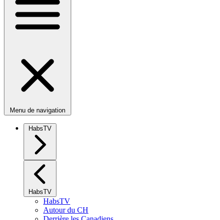
Menu de navigation
HabsTV
HabsTV
HabsTV
Autour du CH
Derrière les Canadiens