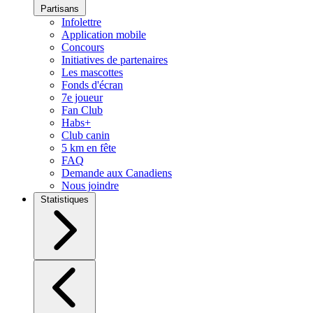
Partisans
Infolettre
Application mobile
Concours
Initiatives de partenaires
Les mascottes
Fonds d'écran
7e joueur
Fan Club
Habs+
Club canin
5 km en fête
FAQ
Demande aux Canadiens
Nous joindre
Statistiques