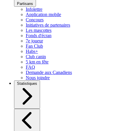
Partisans
Infolettre
Application mobile
Concours
Initiatives de partenaires
Les mascottes
Fonds d'écran
7e joueur
Fan Club
Habs+
Club canin
5 km en fête
FAQ
Demande aux Canadiens
Nous joindre
Statistiques