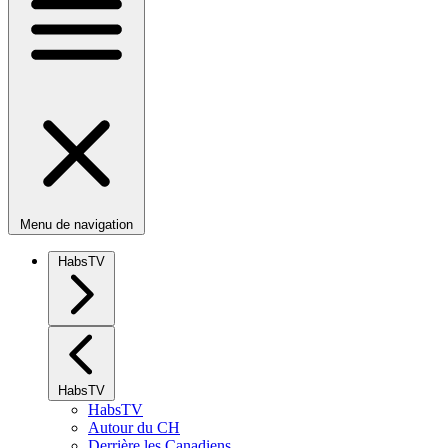
Menu de navigation
HabsTV
HabsTV
HabsTV
Autour du CH
Derrière les Canadiens