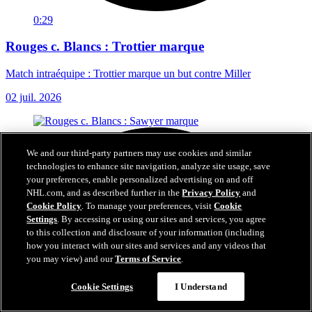
0:29
Rouges c. Blancs : Trottier marque
Match intraéquipe : Trottier marque un but contre Miller
02 juil. 2026
We and our third-party partners may use cookies and similar
technologies to enhance site navigation, analyze site usage, save
your preferences, enable personalized advertising on and off
NHL.com, and as described further in the
Privacy Policy
and
Cookie Policy
. To manage your preferences, visit
Cookie
Settings
. By accessing or using our sites and services, you agree
to this collection and disclosure of your information (including
how you interact with our sites and services and any videos that
you may view) and our
Terms of Service
.
Cookie Settings
I Understand