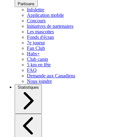
Partisans
Infolettre
Application mobile
Concours
Initiatives de partenaires
Les mascottes
Fonds d'écran
7e joueur
Fan Club
Habs+
Club canin
5 km en fête
FAQ
Demande aux Canadiens
Nous joindre
Statistiques