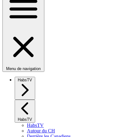
Menu de navigation
HabsTV
HabsTV
HabsTV
Autour du CH
Derrière les Canadiens