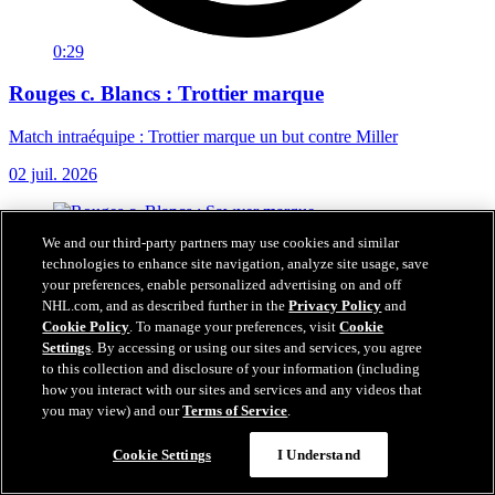
0:29
Rouges c. Blancs : Trottier marque
Match intraéquipe : Trottier marque un but contre Miller
02 juil. 2026
We and our third-party partners may use cookies and similar
technologies to enhance site navigation, analyze site usage, save
your preferences, enable personalized advertising on and off
NHL.com, and as described further in the
Privacy Policy
and
Cookie Policy
. To manage your preferences, visit
Cookie
Settings
. By accessing or using our sites and services, you agree
to this collection and disclosure of your information (including
how you interact with our sites and services and any videos that
you may view) and our
Terms of Service
.
Cookie Settings
I Understand