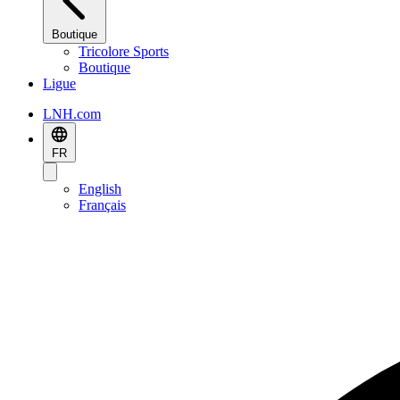
Boutique
Tricolore Sports
Boutique
Ligue
LNH.com
FR
English
Français