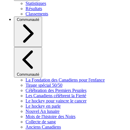
Statistiques
Résultats
Classements
Communauté
Communauté
La Fondation des Canadiens pour l'enfance
Tirage spécial 50/50
Célébration des Premiers Peuples
Les Canadiens célèbrent la Fierté
Le hockey pour vaincre le cancer
Le hockey en parle
Nouvel An lunaire
Mois de l'histoire des Noirs
Collecte de sang
Anciens Canadiens