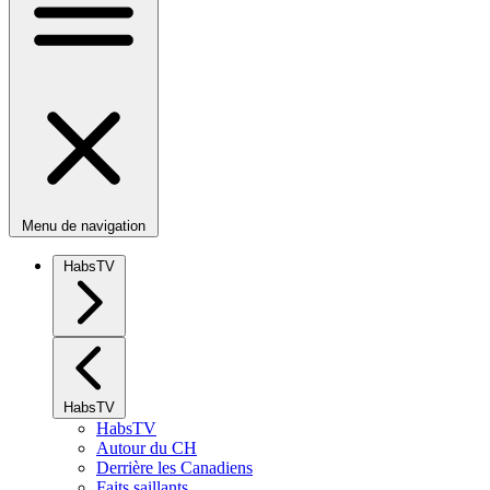
Menu de navigation
HabsTV
HabsTV
HabsTV
Autour du CH
Derrière les Canadiens
Faits saillants