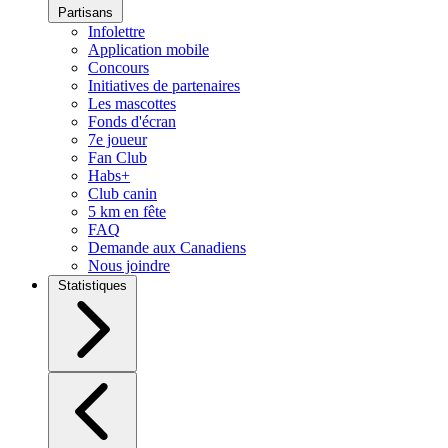
Partisans
Infolettre
Application mobile
Concours
Initiatives de partenaires
Les mascottes
Fonds d'écran
7e joueur
Fan Club
Habs+
Club canin
5 km en fête
FAQ
Demande aux Canadiens
Nous joindre
Statistiques