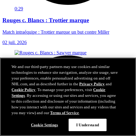
0:29
Rouges c. Blancs : Trottier marque
Match intraéquipe : Trottier marque un but contre Miller
02 juil. 2026
We and our third-party partners may use cookies and similar
technologies to enhance site navigation, analyze site usage, save
your preferences, enable personalized advertising on and off
NHL.com, and as described further in the
Privacy Policy
and
Cookie Policy
. To manage your preferences, visit
Cookie
Settings
. By accessing or using our sites and services, you agree
to this collection and disclosure of your information (including
how you interact with our sites and services and any videos that
you may view) and our
Terms of Service
.
Cookie Settings
I Understand