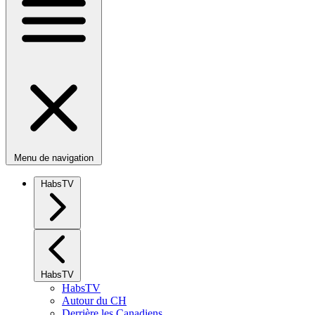
Menu de navigation
HabsTV
HabsTV
HabsTV
Autour du CH
Derrière les Canadiens