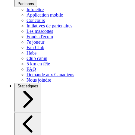
Partisans
Infolettre
Application mobile
Concours
Initiatives de partenaires
Les mascottes
Fonds d'écran
7e joueur
Fan Club
Habs+
Club canin
5 km en fête
FAQ
Demande aux Canadiens
Nous joindre
Statistiques