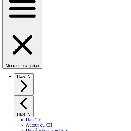
Menu de navigation
HabsTV
HabsTV
HabsTV
Autour du CH
Derrière les Canadiens