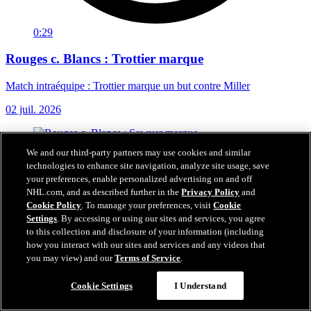
0:29
Rouges c. Blancs : Trottier marque
Match intraéquipe : Trottier marque un but contre Miller
02 juil. 2026
We and our third-party partners may use cookies and similar
technologies to enhance site navigation, analyze site usage, save
your preferences, enable personalized advertising on and off
NHL.com, and as described further in the
Privacy Policy
and
Cookie Policy
. To manage your preferences, visit
Cookie
Settings
. By accessing or using our sites and services, you agree
to this collection and disclosure of your information (including
how you interact with our sites and services and any videos that
you may view) and our
Terms of Service
.
Cookie Settings
I Understand