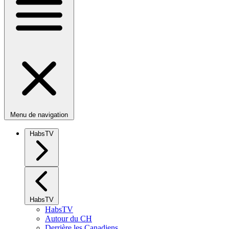
Menu de navigation
HabsTV
HabsTV
HabsTV
Autour du CH
Derrière les Canadiens