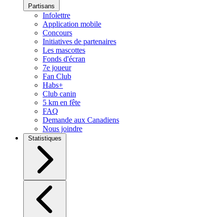
Partisans
Infolettre
Application mobile
Concours
Initiatives de partenaires
Les mascottes
Fonds d'écran
7e joueur
Fan Club
Habs+
Club canin
5 km en fête
FAQ
Demande aux Canadiens
Nous joindre
Statistiques