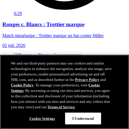
0:29
Rouges c. Blancs : Trottier marque
Match intraéquipe : Trottier marque un but contre Miller
02 juil. 2026
We and our third-party partners may use cookies and similar
technologies to enhance site navigation, analyze site usage, save
your preferences, enable personalized advertising on and off
NHL.com, and as described further in the
Privacy Policy
and
Cookie Policy
. To manage your preferences, visit
Cookie
Settings
. By accessing or using our sites and services, you agree
to this collection and disclosure of your information (including
how you interact with our sites and services and any videos that
you may view) and our
Terms of Service
.
Cookie Settings
I Understand