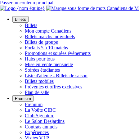
Passer au contenu principal
Billets
Billets
Mon compte Canadiens
Billets matchs individuels
Billets de groupe
Forfaits 5 à 10 matchs
Promotions et soirées événements
Habs pour tous
Mise en vente mensuelle
Soirées étudiantes
Liste d'attente - Billets de saison
Billets mobiles
Préventes et offres exclusives
Plan de salle
Premium
Premium
La Voûte CIBC
Club Signature
Le Salon Desjardins
Contrats annuels
Expériences
Visites V.I.P.