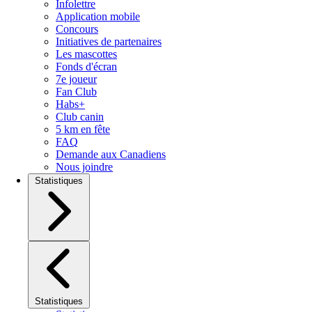
Infolettre
Application mobile
Concours
Initiatives de partenaires
Les mascottes
Fonds d'écran
7e joueur
Fan Club
Habs+
Club canin
5 km en fête
FAQ
Demande aux Canadiens
Nous joindre
Statistiques
Statistiques