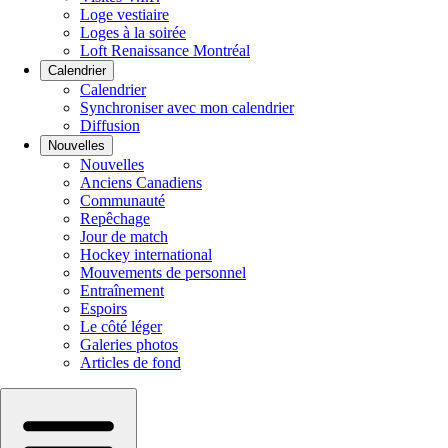
Loge vestiaire
Loges à la soirée
Loft Renaissance Montréal
Calendrier
Calendrier
Synchroniser avec mon calendrier
Diffusion
Nouvelles
Nouvelles
Anciens Canadiens
Communauté
Repêchage
Jour de match
Hockey international
Mouvements de personnel
Entraînement
Espoirs
Le côté léger
Galeries photos
Articles de fond