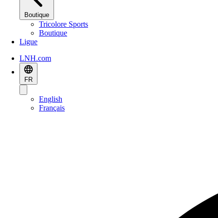
Boutique
Tricolore Sports
Boutique
Ligue
LNH.com
FR
English
Français