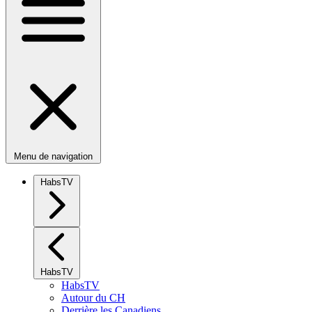
Menu de navigation
HabsTV
HabsTV
HabsTV
Autour du CH
Derrière les Canadiens