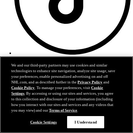
Tiktok
We and our third-party partners may use cookies and similar
Politique relative au respect de la vie privée
technologies to enhance site navigation, analyze site usage, save
Gouvernance
your preferences, enable personalized advertising on and off
Entente d'achat
NHL.com, and as described further in the
Privacy Policy
and
Cookie Policy
. To manage your preferences, visit
Cookie
Settings
. By accessing or using our sites and services, you agree
canadiens.com est le site Web officiel du Club de hockey Canadien,
to this collection and disclosure of your information (including
Inc.. Les Canadiens de Montréal et canadiens.com sont des marques
how you interact with our sites and services and any videos that
de commerce des Canadiens de Montréal, NHL, la marque verbale
et l'image de la coupe Stanley sont des marques de commerce
you may view) and our
Terms of Service
.
déposées et les logos NHL Shield et NHL Conference sont des
marques de commerce de la Ligue nationale de hockey. Tous les
Cookie Settings
I Understand
logos et marques de la LNH ainsi que les logos et marques des
équipes de la LNH illustrés sur ce site appartiennent à la LNH et