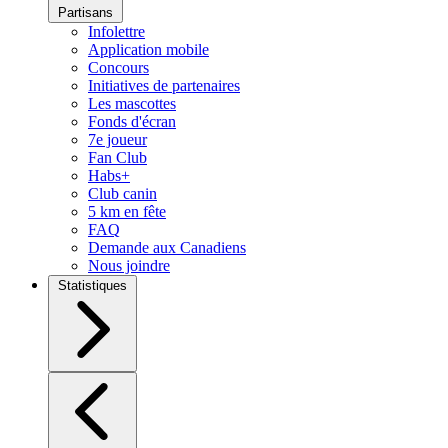
Partisans
Infolettre
Application mobile
Concours
Initiatives de partenaires
Les mascottes
Fonds d'écran
7e joueur
Fan Club
Habs+
Club canin
5 km en fête
FAQ
Demande aux Canadiens
Nous joindre
Statistiques