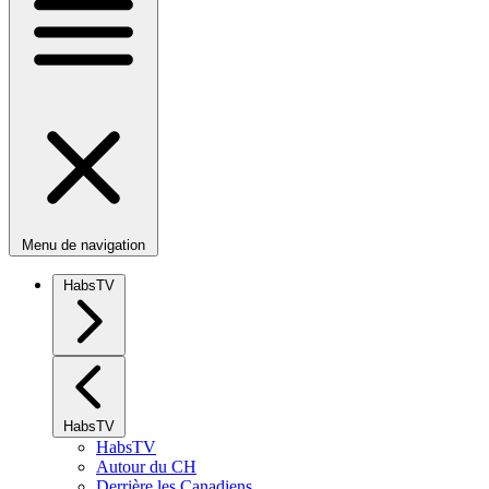
Menu de navigation
HabsTV
HabsTV
HabsTV
Autour du CH
Derrière les Canadiens