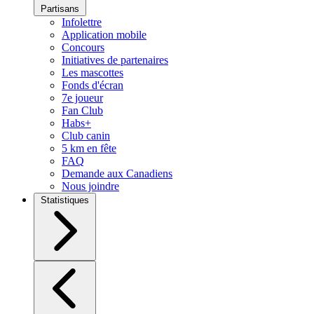
Partisans
Infolettre
Application mobile
Concours
Initiatives de partenaires
Les mascottes
Fonds d'écran
7e joueur
Fan Club
Habs+
Club canin
5 km en fête
FAQ
Demande aux Canadiens
Nous joindre
Statistiques