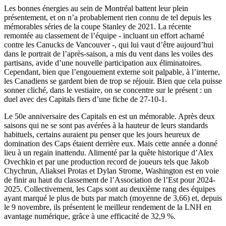
Les bonnes énergies au sein de Montréal battent leur plein
présentement, et on n’a probablement rien connu de tel depuis les
mémorables séries de la coupe Stanley de 2021. La récente
remontée au classement de l’équipe - incluant un effort acharné
contre les Canucks de Vancouver -, qui lui vaut d’être aujourd’hui
dans le portrait de l’après-saison, a mis du vent dans les voiles des
partisans, avide d’une nouvelle participation aux éliminatoires.
Cependant, bien que l’engouement externe soit palpable, à l’interne,
les Canadiens se gardent bien de trop se réjouir. Bien que cela puisse
sonner cliché, dans le vestiaire, on se concentre sur le présent : un
duel avec des Capitals fiers d’une fiche de 27-10-1.
Le 50e anniversaire des Capitals en est un mémorable. Après deux
saisons qui ne se sont pas avérées à la hauteur de leurs standards
habituels, certains auraient pu penser que les jours heureux de
domination des Caps étaient derrière eux. Mais cette année a donné
lieu à un regain inattendu. Alimenté par la quête historique d’Alex
Ovechkin et par une production record de joueurs tels que Jakob
Chychrun, Aliaksei Protas et Dylan Strome, Washington est en voie
de finir au haut du classement de l’Association de l’Est pour 2024-
2025. Collectivement, les Caps sont au deuxième rang des équipes
ayant marqué le plus de buts par match (moyenne de 3,66) et, depuis
le 9 novembre, ils présentent le meilleur rendement de la LNH en
avantage numérique, grâce à une efficacité de 32,9 %.