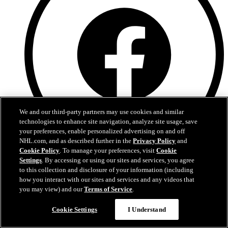
We and our third-party partners may use cookies and similar
technologies to enhance site navigation, analyze site usage, save
your preferences, enable personalized advertising on and off
NHL.com, and as described further in the
Privacy Policy
and
Cookie Policy
. To manage your preferences, visit
Cookie
Facebook
Settings
. By accessing or using our sites and services, you agree
to this collection and disclosure of your information (including
how you interact with our sites and services and any videos that
you may view) and our
Terms of Service
.
Cookie Settings
I Understand