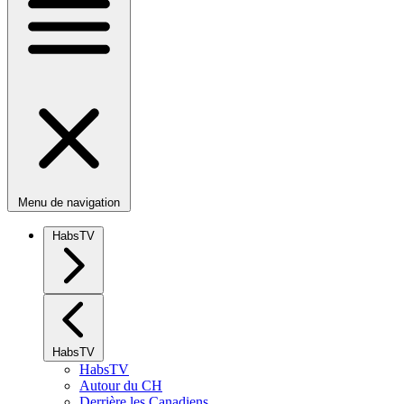
Menu de navigation
HabsTV
HabsTV
HabsTV
Autour du CH
Derrière les Canadiens