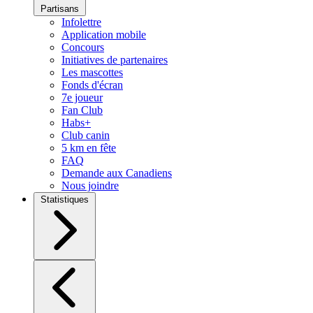
Partisans
Infolettre
Application mobile
Concours
Initiatives de partenaires
Les mascottes
Fonds d'écran
7e joueur
Fan Club
Habs+
Club canin
5 km en fête
FAQ
Demande aux Canadiens
Nous joindre
Statistiques