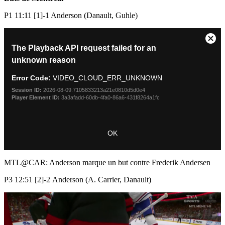
P1 11:11 [1]-1 Anderson (Danault, Guhle)
This
Clos
The Playback API request failed for an
is
Mod
a
unknown reason
Dial
modal
window.
Error Code:
VIDEO_CLOUD_ERR_UNKNOWN
Session ID:
2026-08-09:7105833213a21e0810d5d0e4
Player Element ID:
3a3afadd-60db-4fa0-86a6-431f8264a1fc
OK
MTL@CAR: Anderson marque un but contre Frederik Andersen
P3 12:51 [2]-2 Anderson (A. Carrier, Danault)