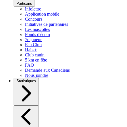
Partisans
Infolettre
Application mobile
Concours
Initiatives de partenaires
Les mascottes
Fonds d'écran
7e joueur
Fan Club
Habs+
Club canin
5 km en fête
FAQ
Demande aux Canadiens
Nous joindre
Statistiques