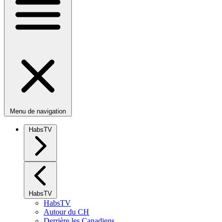
Menu de navigation
HabsTV
HabsTV
HabsTV
Autour du CH
Derrière les Canadiens