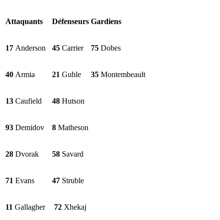
Attaquants
Défenseurs
Gardiens
17
Anderson
45
Carrier
75
Dobes
40
Armia
21
Guhle
35
Montembeault
13
Caufield
48
Hutson
93
Demidov
8
Matheson
28
Dvorak
58
Savard
71
Evans
47
Struble
11
Gallagher
72
Xhekaj