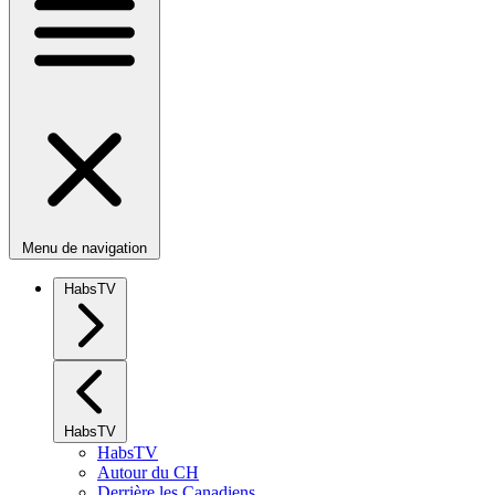
Menu de navigation
HabsTV
HabsTV
HabsTV
Autour du CH
Derrière les Canadiens