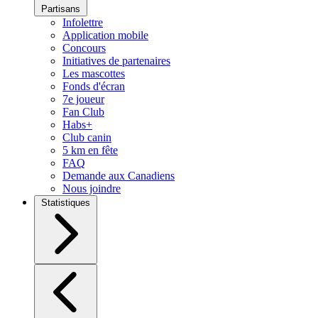
Partisans
Infolettre
Application mobile
Concours
Initiatives de partenaires
Les mascottes
Fonds d'écran
7e joueur
Fan Club
Habs+
Club canin
5 km en fête
FAQ
Demande aux Canadiens
Nous joindre
Statistiques