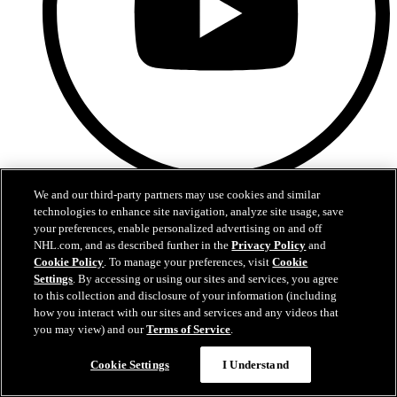
We and our third-party partners may use cookies and similar
YouTube
technologies to enhance site navigation, analyze site usage, save
your preferences, enable personalized advertising on and off
NHL.com, and as described further in the
Privacy Policy
and
Cookie Policy
. To manage your preferences, visit
Cookie
Settings
. By accessing or using our sites and services, you agree
to this collection and disclosure of your information (including
how you interact with our sites and services and any videos that
you may view) and our
Terms of Service
.
Cookie Settings
I Understand