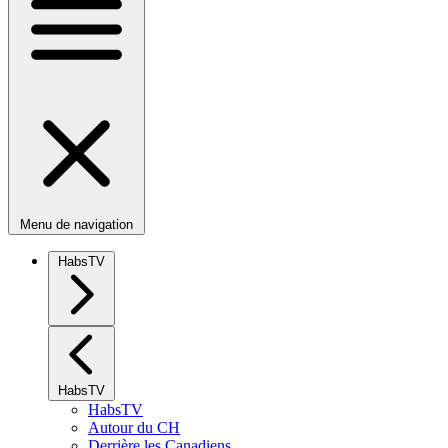
Menu de navigation
HabsTV
HabsTV
HabsTV
Autour du CH
Derrière les Canadiens