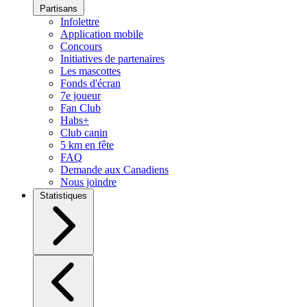
Partisans
Infolettre
Application mobile
Concours
Initiatives de partenaires
Les mascottes
Fonds d'écran
7e joueur
Fan Club
Habs+
Club canin
5 km en fête
FAQ
Demande aux Canadiens
Nous joindre
Statistiques