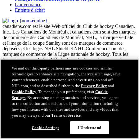
Gouvernance
Entente d'achat
canadiens.com est le site Web officiel du Club de hockey Canadien,
Inc.. Les Canadiens de Montréal et canadiens.com sont des marques
de commerce des Canadiens de Montréal, NHL, la marque verbale
et l'image de la coupe Stanley sont des marques de commerce
déposées et les logos NHL Shield et NHL Conference sont des
marques de commerce de la Ligue nationale de hockey. Tous les
logos et marques de la LNH ainsi que les logos et marques des
équipes de la LNH illustrés sur ce site appartiennent à la LNH et
We and our third-party partners may use cookies and similar
aux équipes respectives de la LNH. Toute reproduction est interdite
technologies to enhance site navigation, analyze site usage, save
sans le consentement écrit préalable de NHL Enterprises, L.P.
your preferences, enable personalized advertising on and off
Copyright © 2026 Club de hockey Canadien, Inc. Tous droits
NHL.com, and as described further in the
Privacy Policy
and
réservés.
Cookie Policy
. To manage your preferences, visit
Cookie
Settings
. By accessing or using our sites and services, you agree
Conditions d'utilisation de LNH.com
to this collection and disclosure of your information (including
Politique en matière de protection des renseignements
how you interact with our sites and services and any videos that
personnels
you may view) and our
Terms of Service
.
Politique en Matière de Témoins de Connexion
Paramètres des témoins
Cookie Settings
I Understand
Politique de droits d'auteur
Emploi