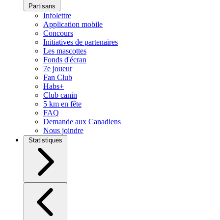
Partisans
Infolettre
Application mobile
Concours
Initiatives de partenaires
Les mascottes
Fonds d'écran
7e joueur
Fan Club
Habs+
Club canin
5 km en fête
FAQ
Demande aux Canadiens
Nous joindre
Statistiques