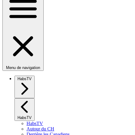
Menu de navigation
HabsTV
HabsTV
HabsTV
Autour du CH
Derrière les Canadiens