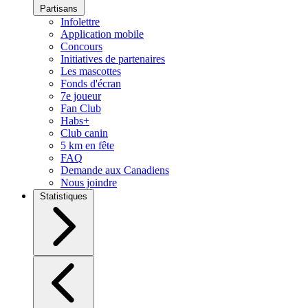
Partisans
Infolettre
Application mobile
Concours
Initiatives de partenaires
Les mascottes
Fonds d'écran
7e joueur
Fan Club
Habs+
Club canin
5 km en fête
FAQ
Demande aux Canadiens
Nous joindre
Statistiques