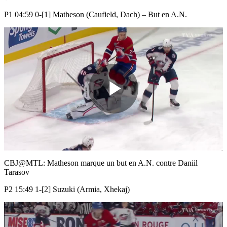
P1 04:59 0-[1] Matheson (Caufield, Dach) – But en A.N.
Play
Video
CBJ@MTL: Matheson marque un but en A.N. contre Daniil
Tarasov
P2 15:49 1-[2] Suzuki (Armia, Xhekaj)