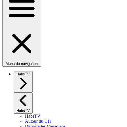
Menu de navigation
HabsTV
HabsTV
HabsTV
Autour du CH
Derrière les Canadiens