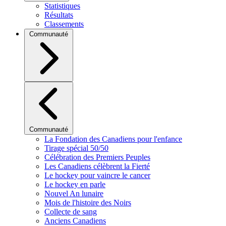
Statistiques
Résultats
Classements
Communauté
Communauté
La Fondation des Canadiens pour l'enfance
Tirage spécial 50/50
Célébration des Premiers Peuples
Les Canadiens célèbrent la Fierté
Le hockey pour vaincre le cancer
Le hockey en parle
Nouvel An lunaire
Mois de l'histoire des Noirs
Collecte de sang
Anciens Canadiens