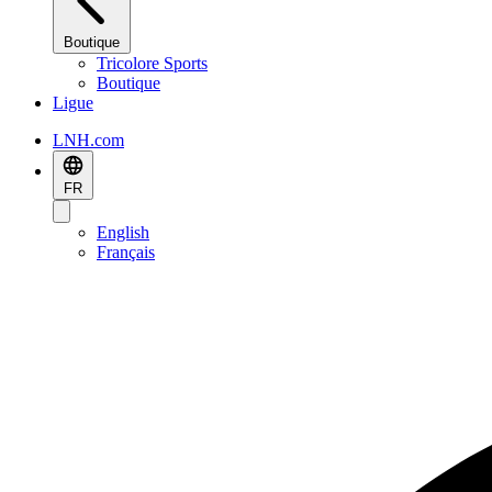
Boutique
Tricolore Sports
Boutique
Ligue
LNH.com
FR
English
Français