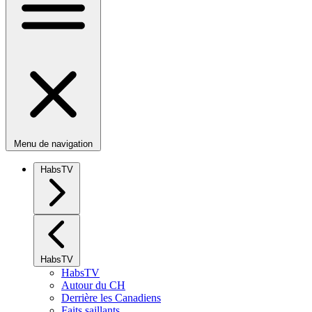
Menu de navigation
HabsTV
HabsTV
HabsTV
Autour du CH
Derrière les Canadiens
Faits saillants