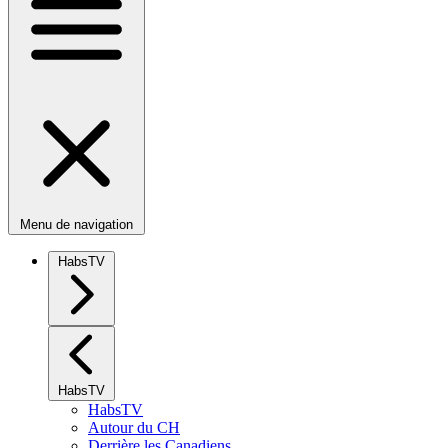
Menu de navigation
HabsTV
HabsTV
HabsTV
Autour du CH
Derrière les Canadiens