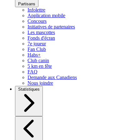
Partisans
Infolettre
Application mobile
Concours
Initiatives de partenaires
Les mascottes
Fonds d'écran
7e joueur
Fan Club
Habs+
Club canin
5 km en fête
FAQ
Demande aux Canadiens
Nous joindre
Statistiques